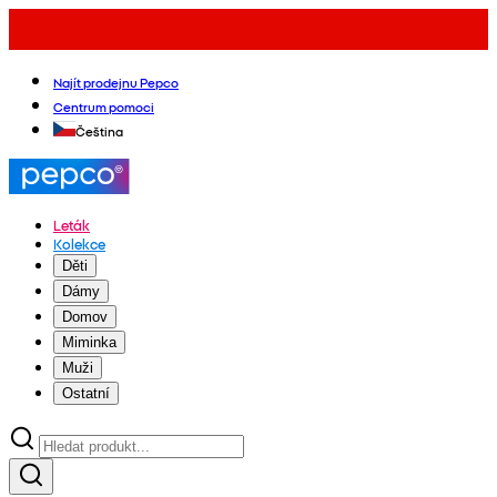
Najít prodejnu Pepco
Centrum pomoci
Čeština
Leták
Kolekce
Děti
Dámy
Domov
Miminka
Muži
Ostatní