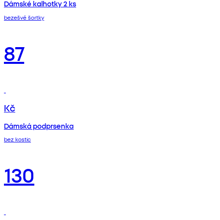
Dámské kalhotky 2 ks
bezešvé šortky
87
Kč
Dámská podprsenka
bez kostic
130