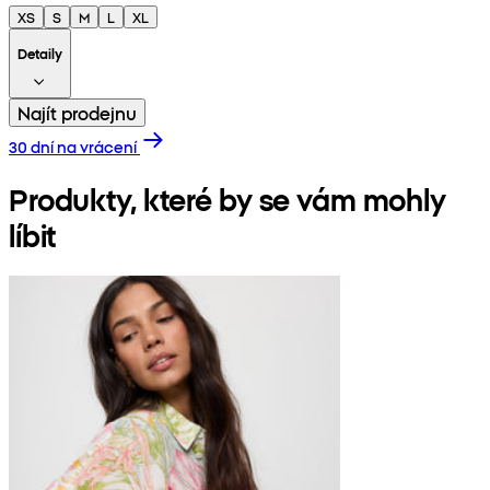
XS
S
M
L
XL
Detaily
Najít prodejnu
30 dní na vrácení
Produkty, které by se vám mohly
líbit