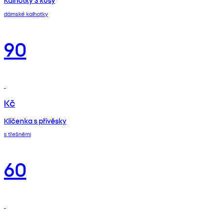
dámské kalhotky
90
Kč
Klíčenka s přívěsky
s třešněmi
60