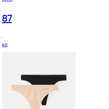
kalhotky
87
Kč