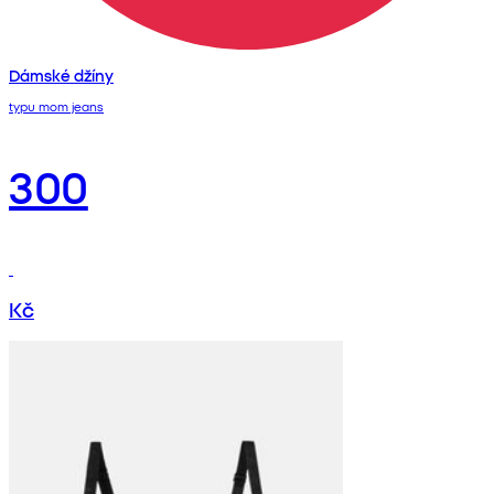
Dámské džíny
typu mom jeans
300
Kč