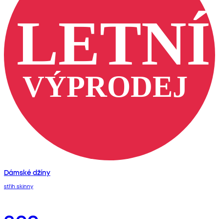
Dámské džíny
střih skinny