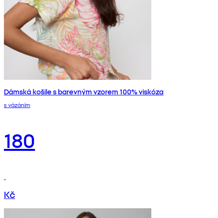
Dámská košile s barevným vzorem 100% viskóza
s vázáním
180
Kč