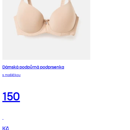
Dámská podpůrná podprsenka
s mašličkou
150
Kč