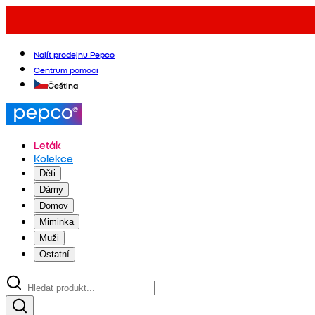
Najít prodejnu Pepco
Centrum pomoci
Čeština
Leták
Kolekce
Děti
Dámy
Domov
Miminka
Muži
Ostatní