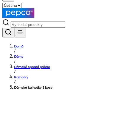
Domů
/
Dámy
/
Dámské spodní prádlo
/
Kalhotky
/
Dámské kalhotky 3 kusy