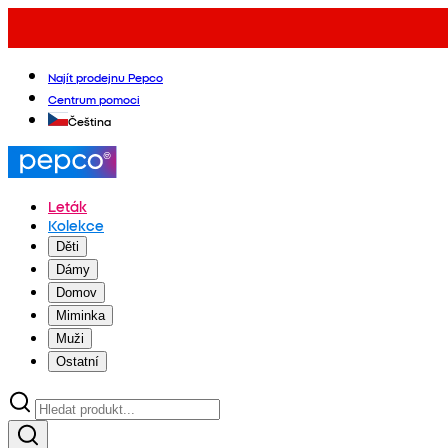
Najít prodejnu Pepco
Centrum pomoci
Čeština
Leták
Kolekce
Děti
Dámy
Domov
Miminka
Muži
Ostatní