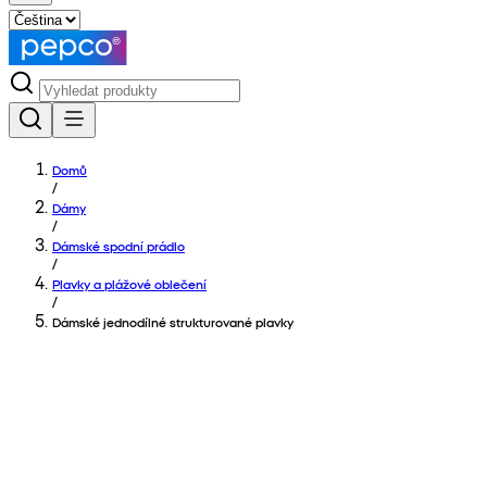
Domů
/
Dámy
/
Dámské spodní prádlo
/
Plavky a plážové oblečení
/
Dámské jednodílné strukturované plavky