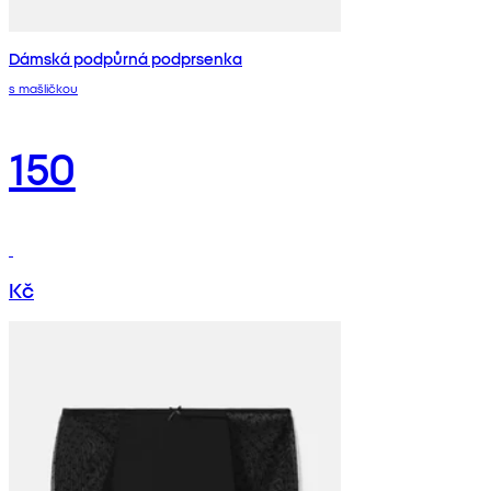
Dámská podpůrná podprsenka
s mašličkou
150
Kč