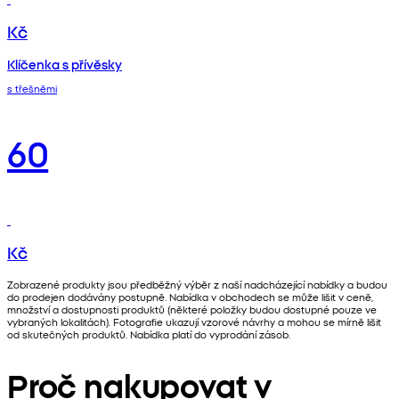
Kč
Klíčenka s přívěsky
s třešněmi
60
Kč
Zobrazené produkty jsou předběžný výběr z naší nadcházející nabídky a budou
do prodejen dodávány postupně. Nabídka v obchodech se může lišit v ceně,
množství a dostupnosti produktů (některé položky budou dostupné pouze ve
vybraných lokalitách). Fotografie ukazují vzorové návrhy a mohou se mírně lišit
od skutečných produktů. Nabídka platí do vyprodání zásob.
Proč nakupovat v