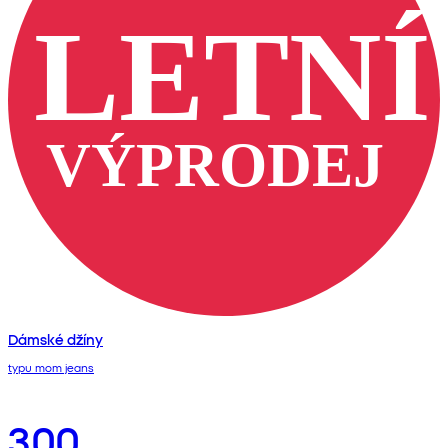
Dámské džíny
typu mom jeans
300