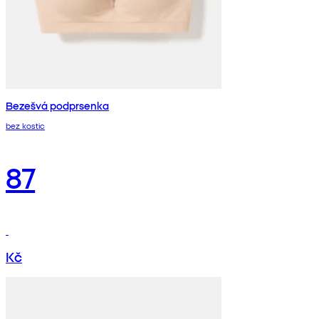
Bezešvá podprsenka
bez kostic
87
Kč