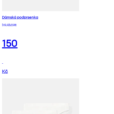
Dámská podprsenka
typ plunge
150
Kč