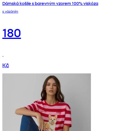
Dámská košile s barevným vzorem 100% viskóza
s vázáním
180
Kč