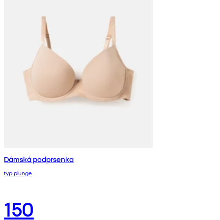
Dámská podprsenka
typ plunge
150