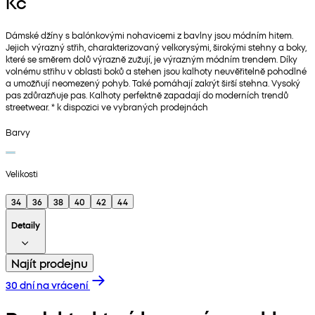
Kč
Dámské džíny s balónkovými nohavicemi z bavlny jsou módním hitem.
Jejich výrazný střih, charakterizovaný velkorysými, širokými stehny a boky,
které se směrem dolů výrazně zužují, je výrazným módním trendem. Díky
volnému střihu v oblasti boků a stehen jsou kalhoty neuvěřitelně pohodlné
a umožňují neomezený pohyb. Také pomáhají zakrýt širší stehna. Vysoký
pas zdůrazňuje pas. Kalhoty perfektně zapadají do moderních trendů
streetwear. * k dispozici ve vybraných prodejnách
Barvy
Velikosti
34
36
38
40
42
44
Detaily
Najít prodejnu
30 dní na vrácení