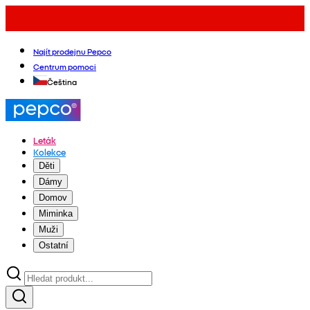
Najít prodejnu Pepco
Centrum pomoci
Čeština
Leták
Kolekce
Děti
Dámy
Domov
Miminka
Muži
Ostatní