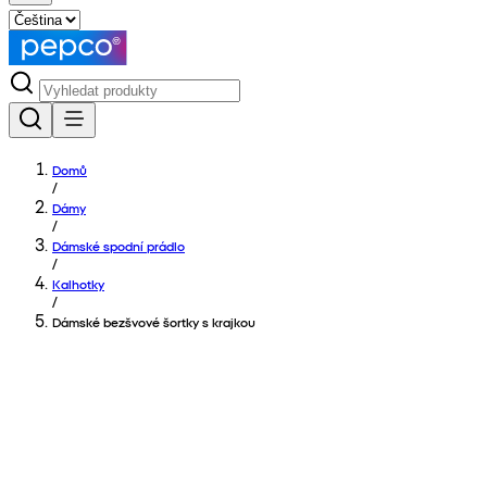
Domů
/
Dámy
/
Dámské spodní prádlo
/
Kalhotky
/
Dámské bezšvové šortky s krajkou