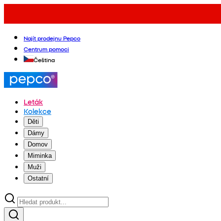
Najít prodejnu Pepco
Centrum pomoci
Čeština
Leták
Kolekce
Děti
Dámy
Domov
Miminka
Muži
Ostatní