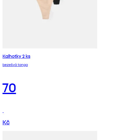
Kalhotky 2 ks
bezešvá tanga
70
Kč