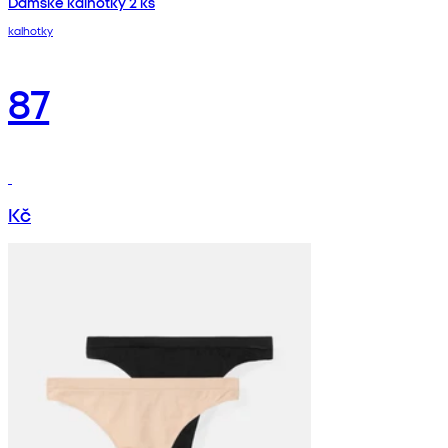
Dámské kalhotky 2 ks
kalhotky
87
Kč