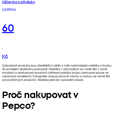
Klíčenka s přívěsky
s květinou
60
Kč
Zobrazené produkty jsou předběžný výběr z naší nadcházející nabídky a budou
do prodejen dodávány postupně. Nabídka v obchodech se může lišit v ceně,
množství a dostupnosti produktů (některé položky budou dostupné pouze ve
vybraných lokalitách). Fotografie ukazují vzorové návrhy a mohou se mírně lišit
od skutečných produktů. Nabídka platí do vyprodání zásob.
Proč nakupovat v
Pepco?