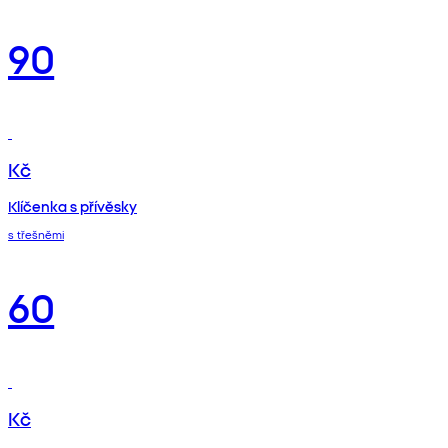
90
Kč
Klíčenka s přívěsky
s třešněmi
60
Kč