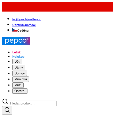
Najít prodejnu Pepco
Centrum pomoci
Čeština
Leták
Kolekce
Děti
Dámy
Domov
Miminka
Muži
Ostatní