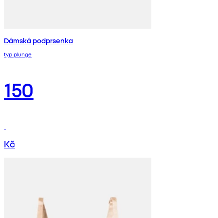
Dámská podprsenka
typ plunge
150
Kč