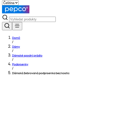
Domů
/
Dámy
/
Dámské spodní prádlo
/
Podprsenky
/
Dámská žebrovaná podprsenka bez kostic