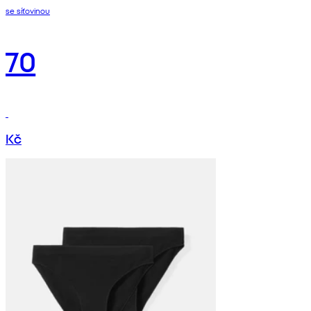
se síťovinou
70
Kč