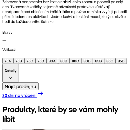
Žebrovaná podprsenka bez kostic nabízí lehkou oporu a pohodlí po celý
den. Tvarované košíčky se jemně přizpůsobí postavě a zůstávají
nenápadné pod oblečením. Měkká látka a pružná ramínka zvyšují pohodlí
při každodenních aktivitách. Jednoduchý a funkční model, který se skvěle
hodí do každodenního šatníku.
Barvy
Velikosti
75A
75B
75C
75D
80A
80B
80C
80D
85B
85C
85D
Detaily
Najít prodejnu
30 dní na vrácení
Produkty, které by se vám mohly
líbit