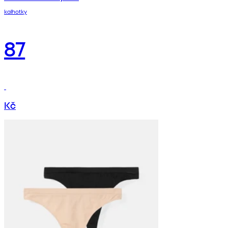
kalhotky
87
Kč