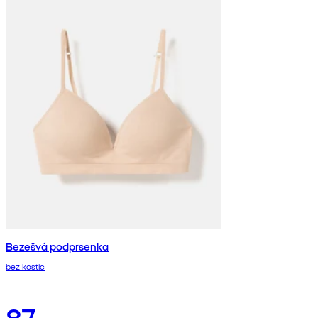
Bezešvá podprsenka
bez kostic
87