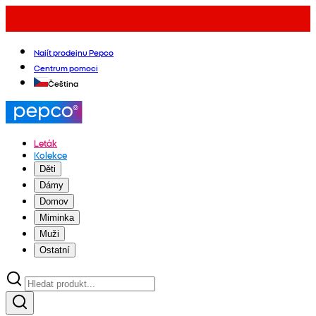
Najít prodejnu Pepco
Centrum pomoci
Čeština
Leták
Kolekce
Děti
Dámy
Domov
Miminka
Muži
Ostatní