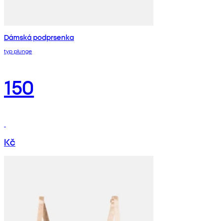
Dámská podprsenka
typ plunge
150
Kč