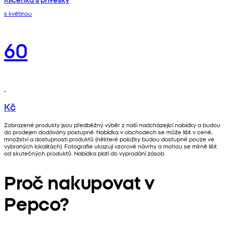
s květinou
60
Kč
Zobrazené produkty jsou předběžný výběr z naší nadcházející nabídky a budou
do prodejen dodávány postupně. Nabídka v obchodech se může lišit v ceně,
množství a dostupnosti produktů (některé položky budou dostupné pouze ve
vybraných lokalitách). Fotografie ukazují vzorové návrhy a mohou se mírně lišit
od skutečných produktů. Nabídka platí do vyprodání zásob.
Proč nakupovat v
Pepco?