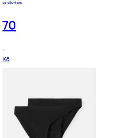
se síťovinou
70
Kč