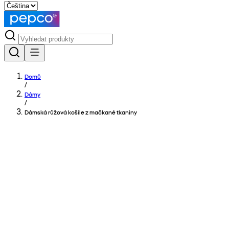
Domů
/
Dámy
/
Dámská růžová košile z mačkané tkaniny