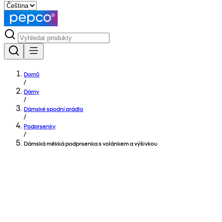
Domů
/
Dámy
/
Dámské spodní prádlo
/
Podprsenky
/
Dámská měkká podprsenka s volánkem a výšivkou