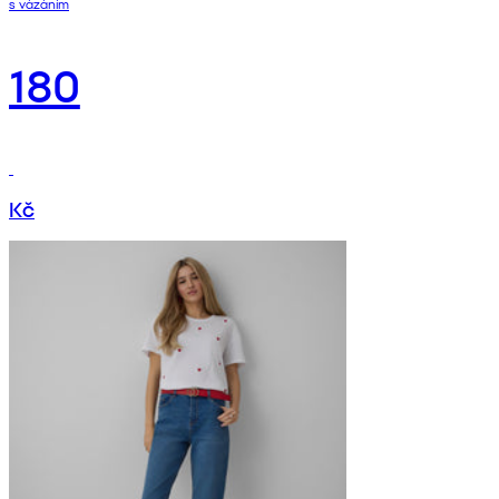
s vázáním
180
Kč