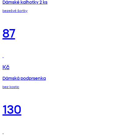
Dámské kalhotky 2 ks
bezešvé šortky
87
Kč
Dámská podprsenka
bez kostic
130