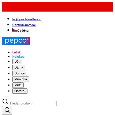
Najít prodejnu Pepco
Centrum pomoci
Čeština
Leták
Kolekce
Děti
Dámy
Domov
Miminka
Muži
Ostatní