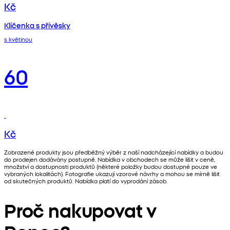
Kč
Klíčenka s přívěsky
s květinou
60
Kč
Zobrazené produkty jsou předběžný výběr z naší nadcházející nabídky a budou
do prodejen dodávány postupně. Nabídka v obchodech se může lišit v ceně,
množství a dostupnosti produktů (některé položky budou dostupné pouze ve
vybraných lokalitách). Fotografie ukazují vzorové návrhy a mohou se mírně lišit
od skutečných produktů. Nabídka platí do vyprodání zásob.
Proč nakupovat v