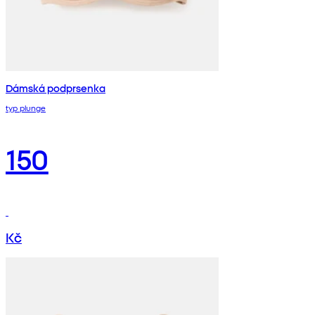
Dámská podprsenka
typ plunge
150
Kč