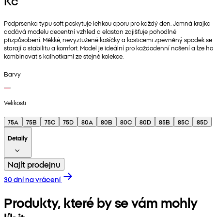
Kč
Podprsenka typu soft poskytuje lehkou oporu pro každý den. Jemná krajka
dodává modelu decentní vzhled a elastan zajišťuje pohodlné
přizpůsobení. Měkké, nevyztužené košíčky a kosticemi zpevněný spodek se
starají o stabilitu a komfort. Model je ideální pro každodenní nošení a lze ho
kombinovat s kalhotkami ze stejné kolekce.
Barvy
Velikosti
75A
75B
75C
75D
80A
80B
80C
80D
85B
85C
85D
Detaily
Najít prodejnu
30 dní na vrácení
Produkty, které by se vám mohly