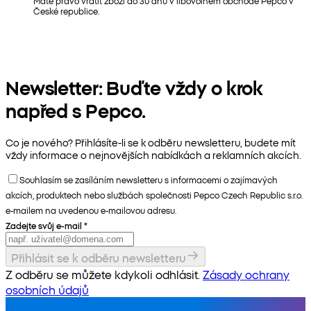
Máte právo vrátit zboží do 30 dnů v libovolném obchodě Pepco v
České republice.
Newsletter: Buďte vždy o krok
napřed s Pepco.
Co je nového? Přihlásíte-li se k odběru newsletteru, budete mít
vždy informace o nejnovějších nabídkách a reklamních akcích.
Souhlasím se zasíláním newsletteru s informacemi o zajímavých
akcích, produktech nebo službách společnosti Pepco Czech Republic s.r.o.
e-mailem na uvedenou e-mailovou adresu.
Zadejte svůj e-mail
*
Přihlásit se k odběru newsletteru
Z odběru se můžete kdykoli odhlásit.
Zásady ochrany
osobních údajů