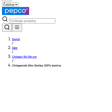
Domů
/
Děti
/
Chlapci 92–134 cm
/
Chlapecké tílko Smiley 100% bavlna