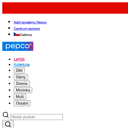
Najít prodejnu Pepco
Centrum pomoci
Čeština
Leták
Kolekce
Děti
Dámy
Domov
Miminka
Muži
Ostatní