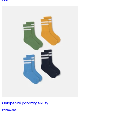
Chlapecké ponožky 4 kusy
žebrované