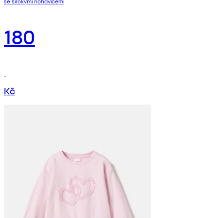
se širokými nohavicemi
180
Kč