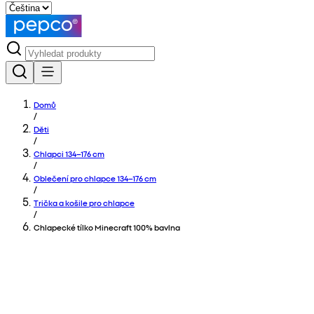
Domů
/
Děti
/
Chlapci 134–176 cm
/
Oblečení pro chlapce 134–176 cm
/
Trička a košile pro chlapce
/
Chlapecké tílko Minecraft 100% bavlna