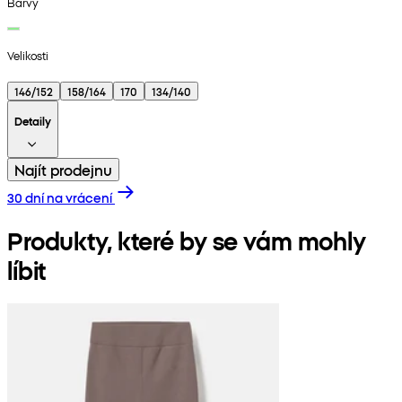
Barvy
Velikosti
146/152
158/164
170
134/140
Detaily
Najít prodejnu
30 dní na vrácení
Produkty, které by se vám mohly
líbit