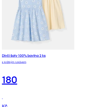
Dívčí šaty 100% bavlna 2 ks
s krátkým rukávem
180
Kč