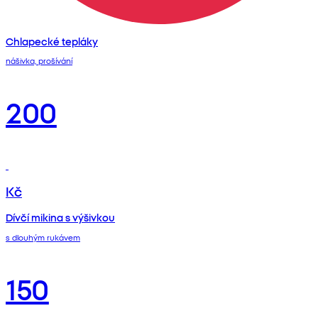
Chlapecké tepláky
nášivka, prošívání
200
Kč
Dívčí mikina s výšivkou
s dlouhým rukávem
150