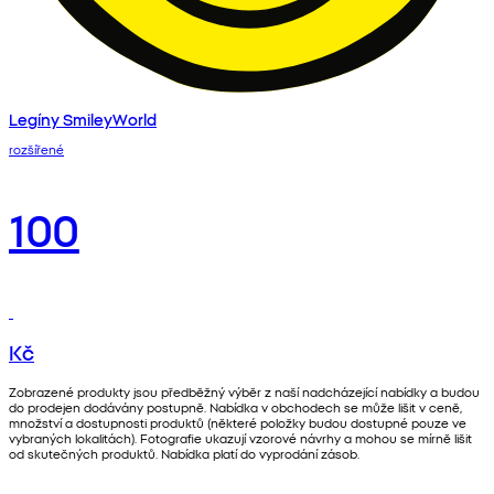
Legíny SmileyWorld
rozšířené
100
Kč
Zobrazené produkty jsou předběžný výběr z naší nadcházející nabídky a budou
do prodejen dodávány postupně. Nabídka v obchodech se může lišit v ceně,
množství a dostupnosti produktů (některé položky budou dostupné pouze ve
vybraných lokalitách). Fotografie ukazují vzorové návrhy a mohou se mírně lišit
od skutečných produktů. Nabídka platí do vyprodání zásob.