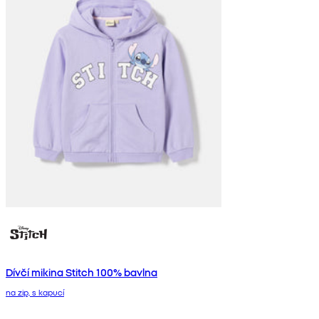
Dívčí mikina Stitch 100% bavlna
na zip, s kapucí