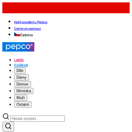
Najít prodejnu Pepco
Centrum pomoci
Čeština
Leták
Kolekce
Děti
Dámy
Domov
Miminka
Muži
Ostatní