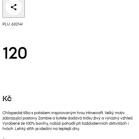
PLU: 632141
120
Kč
Chlapecké tílko s potiskem inspirovaným hrou Minecraft. Velký motiv
zobrazující postavy Zombie a kuřete dodává tričku živý a výrazný vzhled.
Vyrobené ze 100% bavlny, nabízí pohodlí při každodenních aktivitách i
hrách. Lehký střih je ideální na teplejší dny.