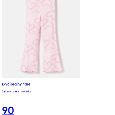
Dívčí legíny flare
žebrované, s volánky
90