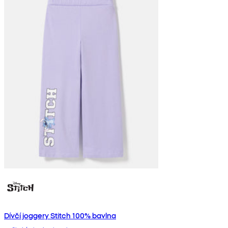
Dívčí joggery Stitch 100% bavlna