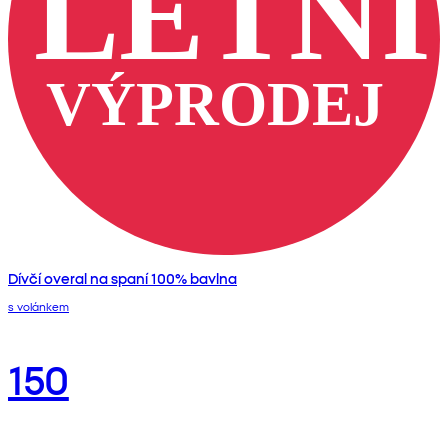
Dívčí overal na spaní 100% bavlna
s volánkem
150