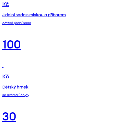
Kč
Jídelní sada s miskou a příborem
dětská jídelní sada
100
Kč
Dětský hrnek
se dvěma úchyty
30