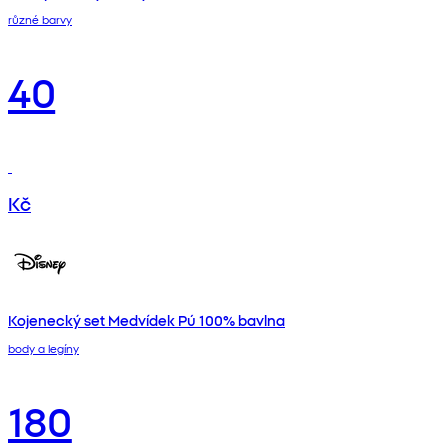
různé barvy
40
Kč
Kojenecký set Medvídek Pú 100% bavlna
body a legíny
180