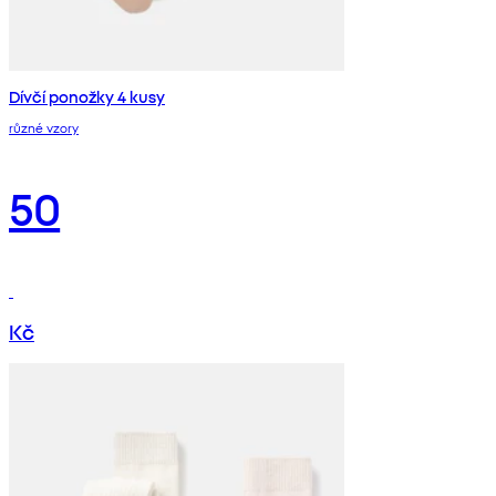
Dívčí ponožky 4 kusy
různé vzory
50
Kč