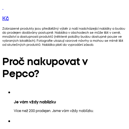
Kč
Zobrazené produkty jsou předběžný výběr z naší nadcházející nabídky a budou
do prodejen dodávány postupně. Nabídka v obchodech se může lišit v ceně,
množství a dostupnosti produktů (některé položky budou dostupné pouze ve
vybraných lokalitách). Fotografie ukazují vzorové návrhy a mohou se mírně lišit
od skutečných produktů. Nabídka platí do vyprodání zásob.
Proč nakupovat v
Pepco?
Je vám vždy nablízku
Více než 200 prodejen. Jsme vám vždy nablízku.