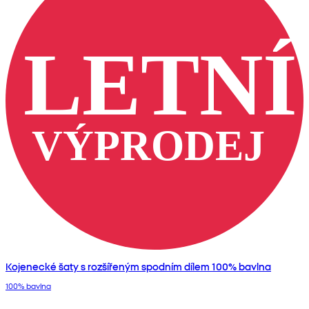
Kojenecké šaty s rozšířeným spodním dílem 100% bavlna
100% bavlna