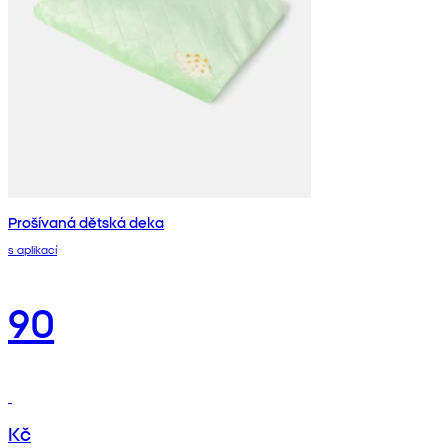
Prošívaná dětská deka
s aplikací
90
Kč