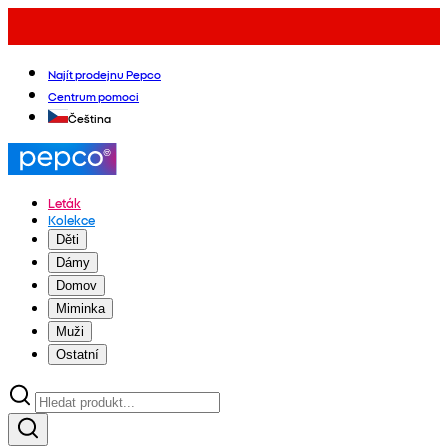
Najít prodejnu Pepco
Centrum pomoci
Čeština
Leták
Kolekce
Děti
Dámy
Domov
Miminka
Muži
Ostatní