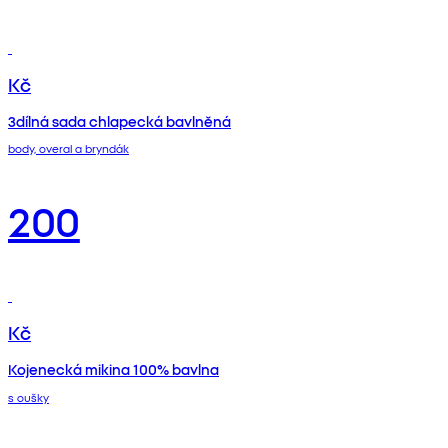
Kč
3dílná sada chlapecká bavlněná
body, overal a bryndák
200
Kč
Kojenecká mikina 100% bavlna
s oušky