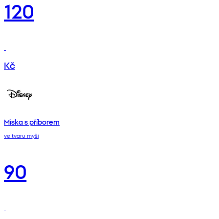
120
Kč
Miska s příborem
ve tvaru myši
90