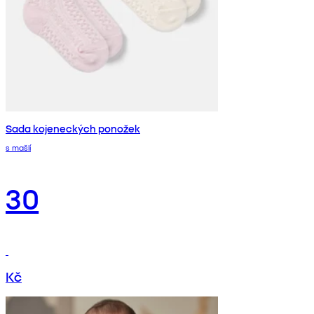
Sada kojeneckých ponožek
s mašlí
30
Kč