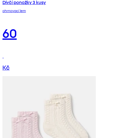
Dívčí ponožky 3 kusy
ohrnovací lem
60
Kč