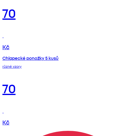
70
Kč
Chlapecké ponožky 5 kusů
různé vzory
70
Kč