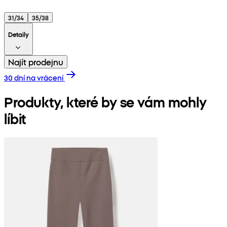
31/34
35/38
Detaily
Najít prodejnu
30 dní na vrácení
Produkty, které by se vám mohly
líbit