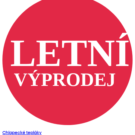
Chlapecké tepláky