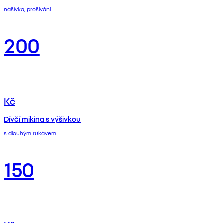
nášivka, prošívání
200
Kč
Dívčí mikina s výšivkou
s dlouhým rukávem
150