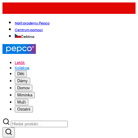
Najít prodejnu Pepco
Centrum pomoci
Čeština
Leták
Kolekce
Děti
Dámy
Domov
Miminka
Muži
Ostatní