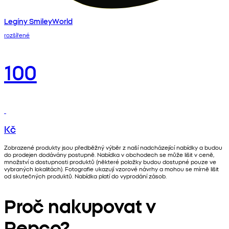
Legíny SmileyWorld
rozšířené
100
Kč
Zobrazené produkty jsou předběžný výběr z naší nadcházející nabídky a budou
do prodejen dodávány postupně. Nabídka v obchodech se může lišit v ceně,
množství a dostupnosti produktů (některé položky budou dostupné pouze ve
vybraných lokalitách). Fotografie ukazují vzorové návrhy a mohou se mírně lišit
od skutečných produktů. Nabídka platí do vyprodání zásob.
Proč nakupovat v
Pepco?