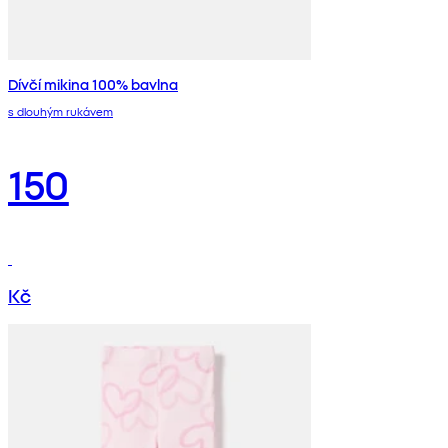
Dívčí mikina 100% bavlna
s dlouhým rukávem
150
Kč