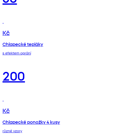
Kč
Chlapecké tepláky
s efektem oprání
200
Kč
Chlapecké ponožky 4 kusy
různé vzory