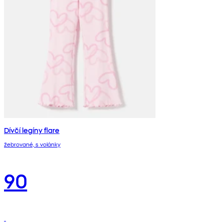
Dívčí legíny flare
žebrované, s volánky
90