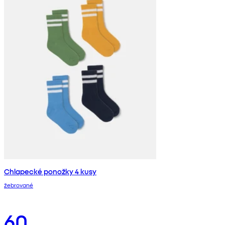
Chlapecké ponožky 4 kusy
žebrované
60