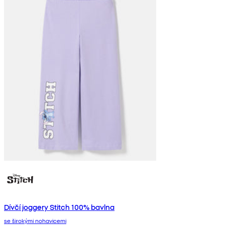
Dívčí joggery Stitch 100% bavlna
se širokými nohavicemi