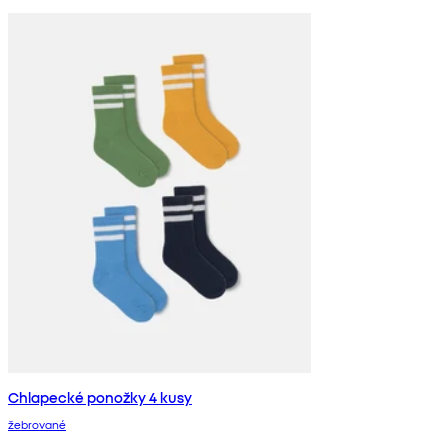
Chlapecké ponožky 4 kusy
žebrované