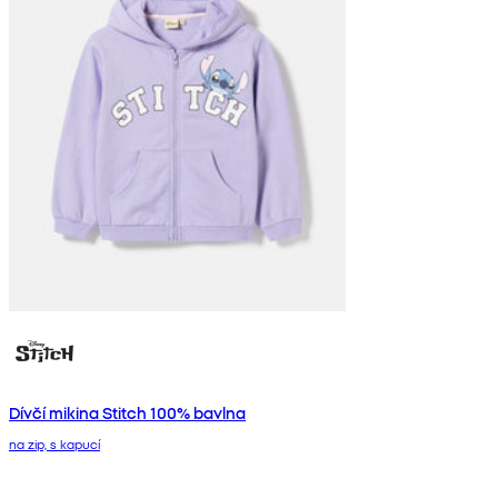
Dívčí mikina Stitch 100% bavlna
na zip, s kapucí