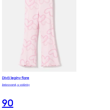
Dívčí legíny flare
žebrované, s volánky
90