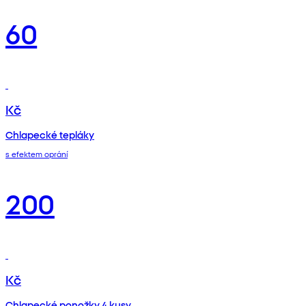
60
Kč
Chlapecké tepláky
s efektem oprání
200
Kč
Chlapecké ponožky 4 kusy