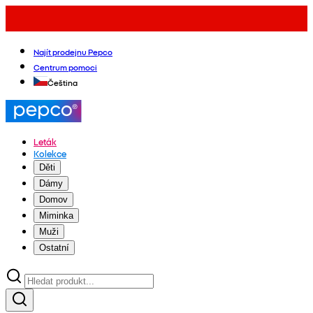
Najít prodejnu Pepco
Centrum pomoci
Čeština
Leták
Kolekce
Děti
Dámy
Domov
Miminka
Muži
Ostatní