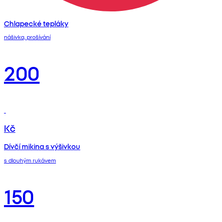
Chlapecké tepláky
nášivka, prošívání
200
Kč
Dívčí mikina s výšivkou
s dlouhým rukávem
150