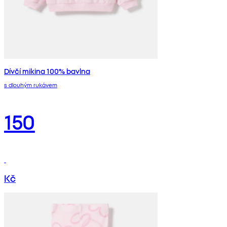
Dívčí mikina 100% bavlna
s dlouhým rukávem
150
Kč