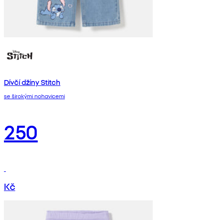
Dívčí džíny Stitch
se širokými nohavicemi
250
Kč