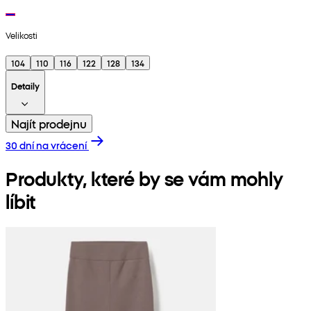
Velikosti
104
110
116
122
128
134
Detaily
Najít prodejnu
30 dní na vrácení
Produkty, které by se vám mohly
líbit