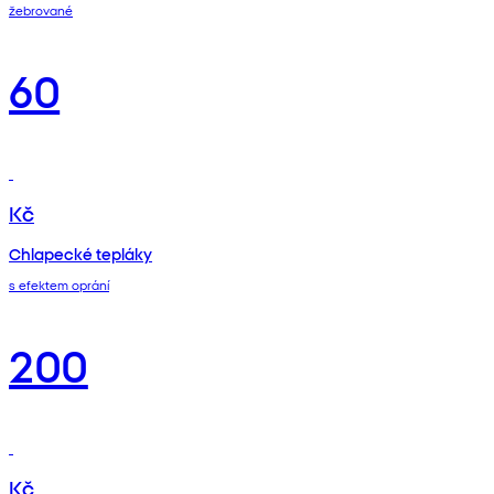
žebrované
60
Kč
Chlapecké tepláky
s efektem oprání
200
Kč