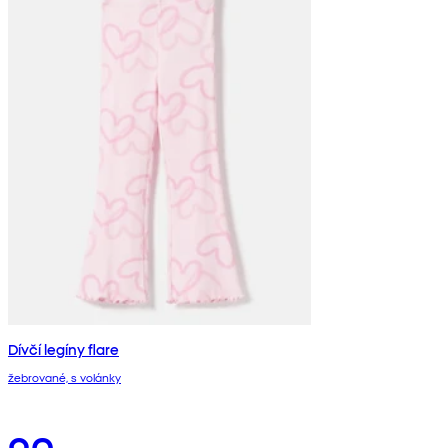
Dívčí legíny flare
žebrované, s volánky
90