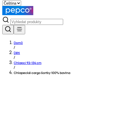
Domů
/
Děti
/
Chlapci 92–134 cm
/
Chlapecké cargo šortky 100% bavlna