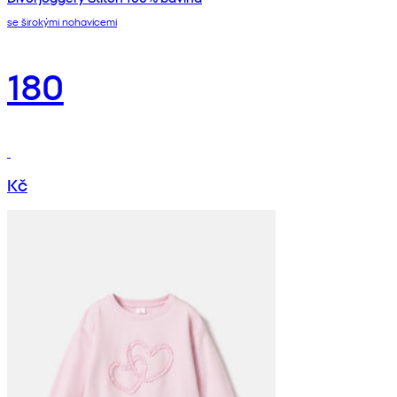
se širokými nohavicemi
180
Kč