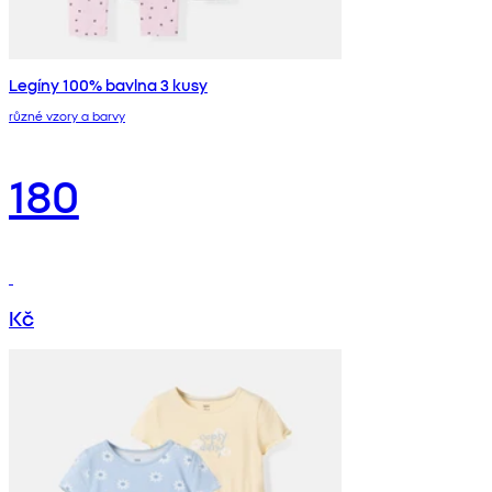
Legíny 100% bavlna 3 kusy
různé vzory a barvy
180
Kč