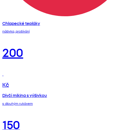
Chlapecké tepláky
nášivka, prošívání
200
Kč
Dívčí mikina s výšivkou
s dlouhým rukávem
150