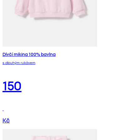
Dívčí mikina 100% bavlna
s dlouhým rukávem
150
Kč