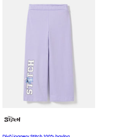
Dívčí joggery Stitch 100% bavlna