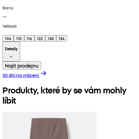
Barvy
Velikosti
104
110
116
122
128
134
Detaily
Najít prodejnu
30 dní na vrácení
Produkty, které by se vám mohly
líbit