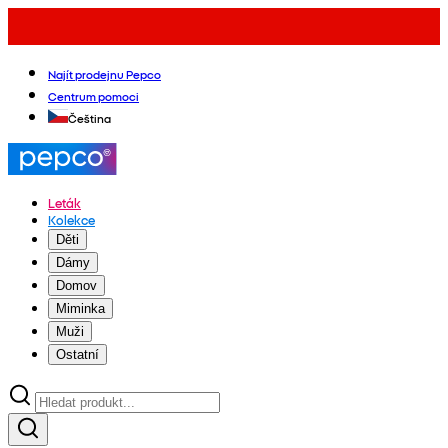
Najít prodejnu Pepco
Centrum pomoci
Čeština
Leták
Kolekce
Děti
Dámy
Domov
Miminka
Muži
Ostatní