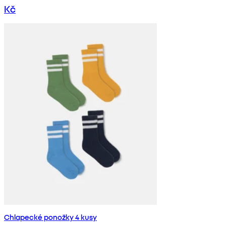
Kč
Chlapecké ponožky 4 kusy