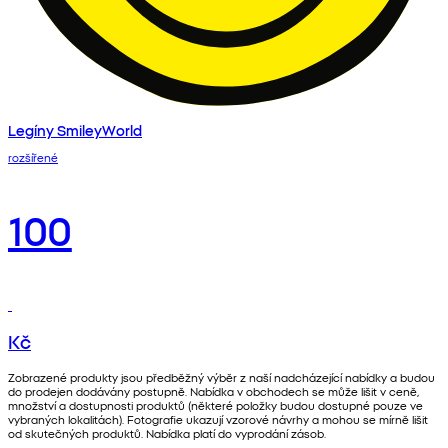
Legíny SmileyWorld
rozšířené
100
Kč
Zobrazené produkty jsou předběžný výběr z naší nadcházející nabídky a budou
do prodejen dodávány postupně. Nabídka v obchodech se může lišit v ceně,
množství a dostupnosti produktů (některé položky budou dostupné pouze ve
vybraných lokalitách). Fotografie ukazují vzorové návrhy a mohou se mírně lišit
od skutečných produktů. Nabídka platí do vyprodání zásob.