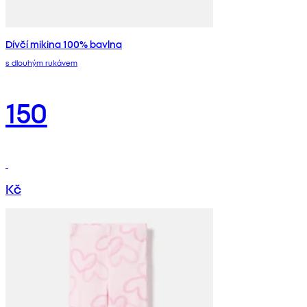
Dívčí mikina 100% bavlna
s dlouhým rukávem
150
Kč