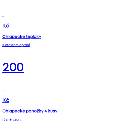
Kč
Chlapecké tepláky
s efektem oprání
200
Kč
Chlapecké ponožky 4 kusy
různé vzory