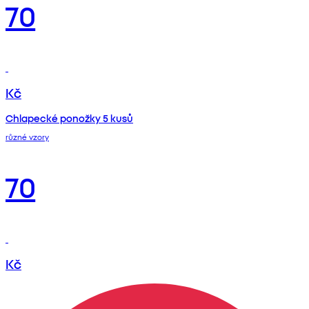
70
Kč
Chlapecké ponožky 5 kusů
různé vzory
70
Kč