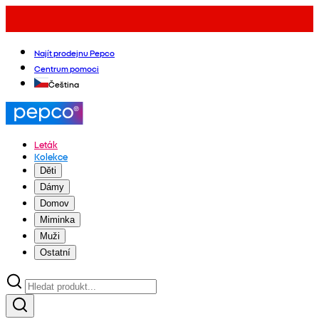
Najít prodejnu Pepco
Centrum pomoci
Čeština
Leták
Kolekce
Děti
Dámy
Domov
Miminka
Muži
Ostatní