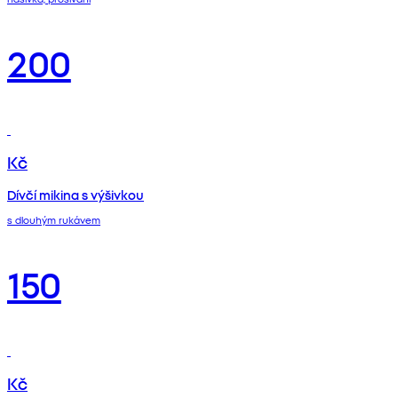
200
Kč
Dívčí mikina s výšivkou
s dlouhým rukávem
150
Kč