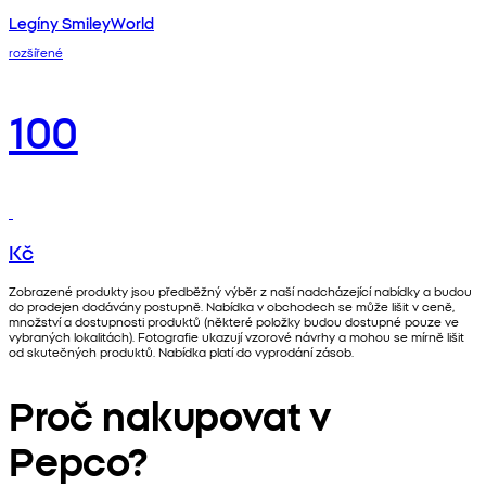
Legíny SmileyWorld
rozšířené
100
Kč
Zobrazené produkty jsou předběžný výběr z naší nadcházející nabídky a budou
do prodejen dodávány postupně. Nabídka v obchodech se může lišit v ceně,
množství a dostupnosti produktů (některé položky budou dostupné pouze ve
vybraných lokalitách). Fotografie ukazují vzorové návrhy a mohou se mírně lišit
od skutečných produktů. Nabídka platí do vyprodání zásob.
Proč nakupovat v
Pepco?