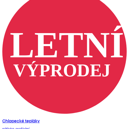
Chlapecké tepláky
nášivka, prošívání