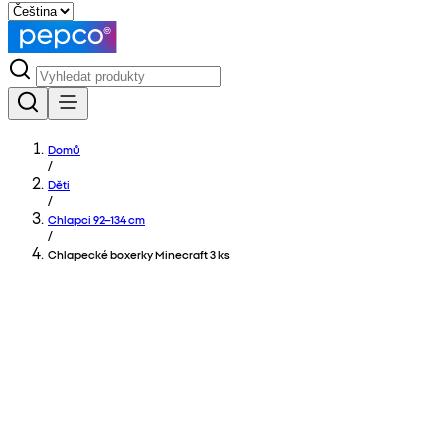
Domů
/
Děti
/
Chlapci 92–134 cm
/
Chlapecké boxerky Minecraft 3 ks