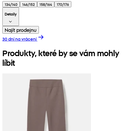
134/140
146/152
158/164
170/176
Detaily
Najít prodejnu
30 dní na vrácení
Produkty, které by se vám mohly
líbit