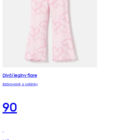
Dívčí legíny flare
žebrované, s volánky
90