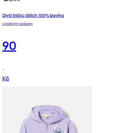
Dívčí tričko Stitch 100% bavlna
s krátkým rukávem
90
Kč