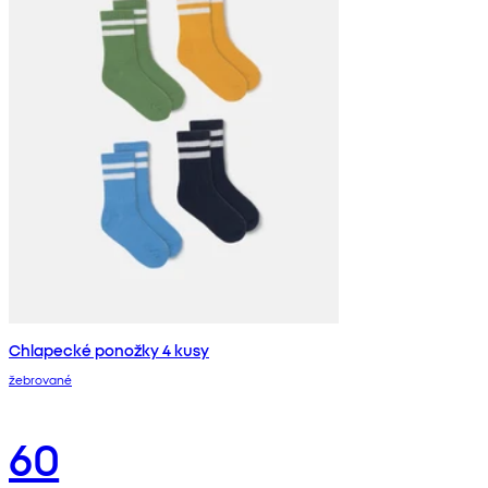
Chlapecké ponožky 4 kusy
žebrované
60