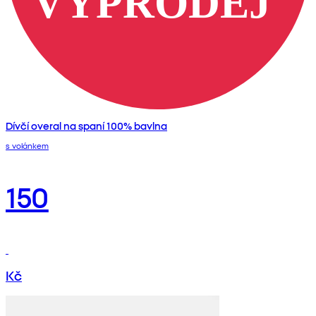
Dívčí overal na spaní 100% bavlna
s volánkem
150
Kč