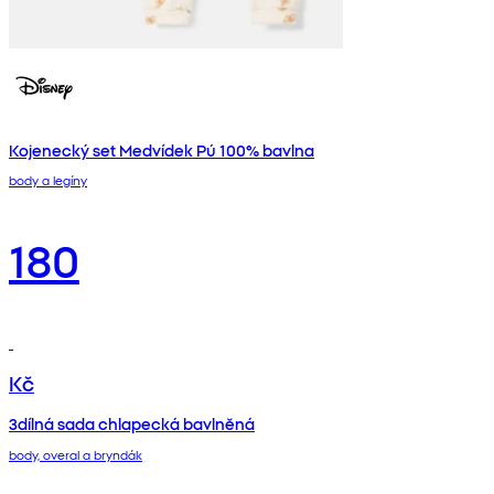
Kojenecký set Medvídek Pú 100% bavlna
body a legíny
180
Kč
3dílná sada chlapecká bavlněná
body, overal a bryndák