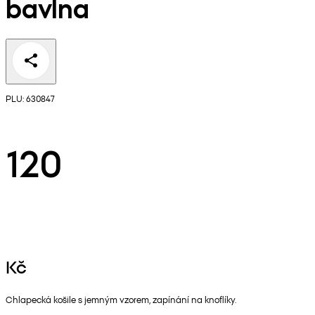
bavlna
PLU: 630847
120
Kč
Chlapecká košile s jemným vzorem, zapínání na knoflíky.