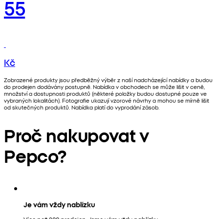
55
Kč
Zobrazené produkty jsou předběžný výběr z naší nadcházející nabídky a budou
do prodejen dodávány postupně. Nabídka v obchodech se může lišit v ceně,
množství a dostupnosti produktů (některé položky budou dostupné pouze ve
vybraných lokalitách). Fotografie ukazují vzorové návrhy a mohou se mírně lišit
od skutečných produktů. Nabídka platí do vyprodání zásob.
Proč nakupovat v
Pepco?
Je vám vždy nablízku