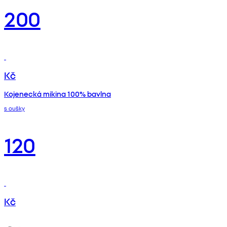
200
Kč
Kojenecká mikina 100% bavlna
s oušky
120
Kč