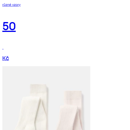
různé vzory
50
Kč