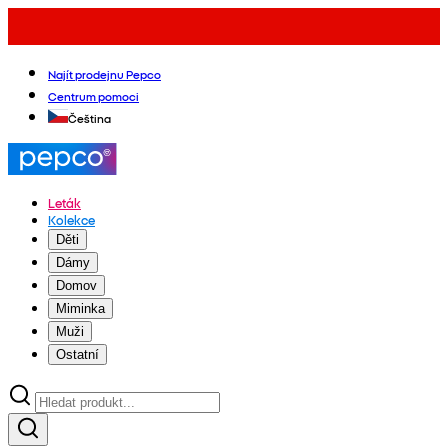
Najít prodejnu Pepco
Centrum pomoci
Čeština
Leták
Kolekce
Děti
Dámy
Domov
Miminka
Muži
Ostatní