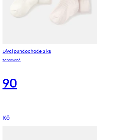
Dívčí punčocháče 2 ks
žebrované
90
Kč