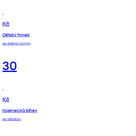
Kč
Dětský hrnek
se dvěma úchyty
30
Kč
Kojenecká láhev
se slámkou