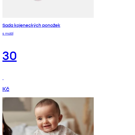
Sada kojeneckých ponožek
s mašlí
30
Kč