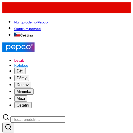
Najít prodejnu Pepco
Centrum pomoci
Čeština
Leták
Kolekce
Děti
Dámy
Domov
Miminka
Muži
Ostatní