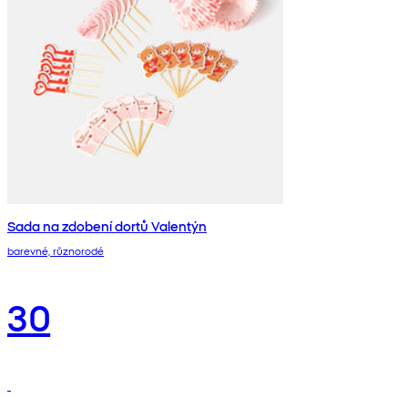
Sada na zdobení dortů Valentýn
barevné, různorodé
30