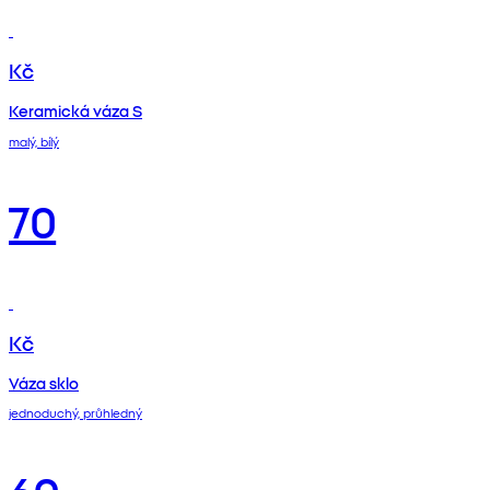
Kč
Keramická váza S
malý, bílý
70
Kč
Váza sklo
jednoduchý, průhledný