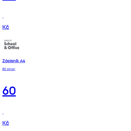
Kč
Zápisník A4
80 stran
60
Kč