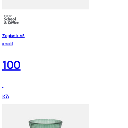
Zápisník A5
s mašlí
100
Kč