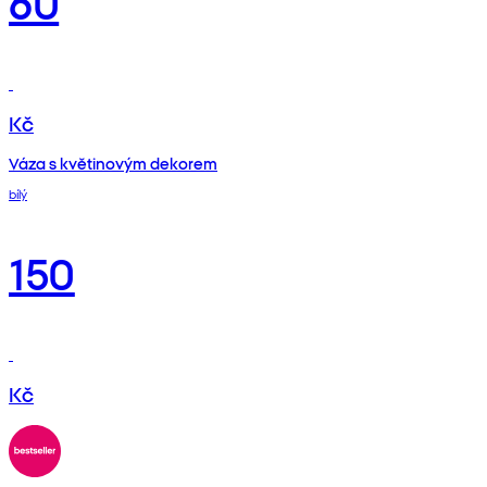
60
Kč
Váza s květinovým dekorem
bílý
150
Kč