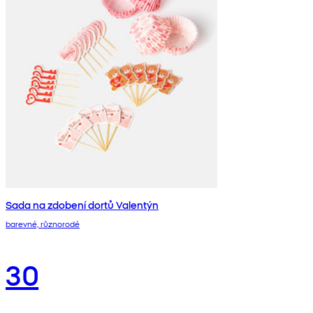
Sada na zdobení dortů Valentýn
barevné, různorodé
30