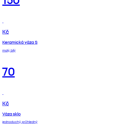
Kč
Keramická váza S
malý, bílý
70
Kč
Váza sklo
jednoduchý, průhledný