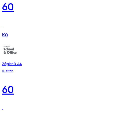
60
Kč
Zápisník A4
80 stran
60