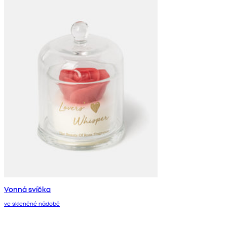
Vonná svíčka
ve skleněné nádobě