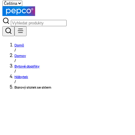
Domů
/
Domov
/
Bytové doplňky
/
Nábytek
/
Barový stolek se sklem