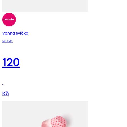
Vonná svíčka
ve skle
120
Kč