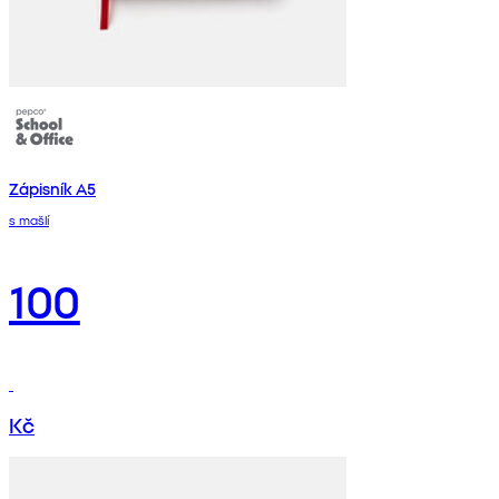
Zápisník A5
s mašlí
100
Kč