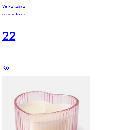
Velká taška
dárková taška
22
Kč