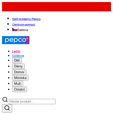
Najít prodejnu Pepco
Centrum pomoci
Čeština
Leták
Kolekce
Děti
Dámy
Domov
Miminka
Muži
Ostatní