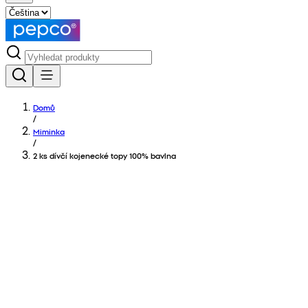
Domů
/
Miminka
/
2 ks dívčí kojenecké topy 100% bavlna