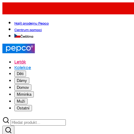
Najít prodejnu Pepco
Centrum pomoci
Čeština
Leták
Kolekce
Děti
Dámy
Domov
Miminka
Muži
Ostatní