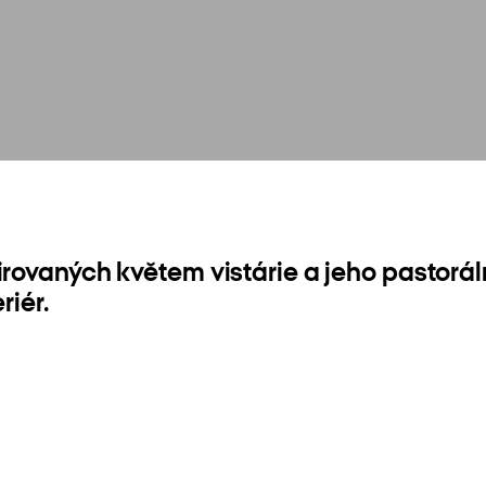
irovaných květem vistárie a jeho pastorál
riér.