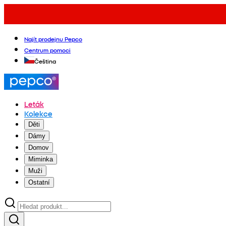
Najít prodejnu Pepco
Centrum pomoci
Čeština
Leták
Kolekce
Děti
Dámy
Domov
Miminka
Muži
Ostatní