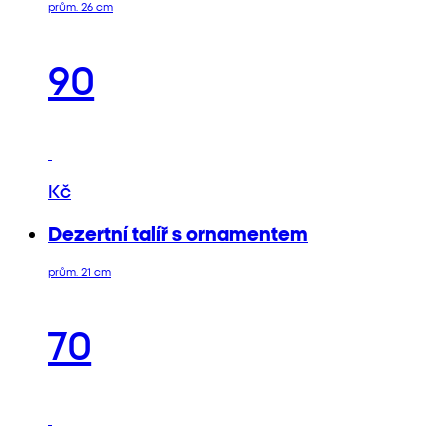
prům. 26 cm
90
Kč
Dezertní talíř s ornamentem
prům. 21 cm
70