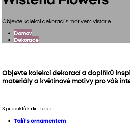
Objevte kolekci dekorací s motivem vistárie.
Domov
Dekorace
Objevte kolekci dekorací a doplňků insp
materiály a květinové motivy pro váš inte
3 produktů k dispozici
Talíř s ornamentem