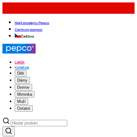
Najít prodejnu Pepco
Centrum pomoci
Čeština
Leták
Kolekce
Děti
Dámy
Domov
Miminka
Muži
Ostatní