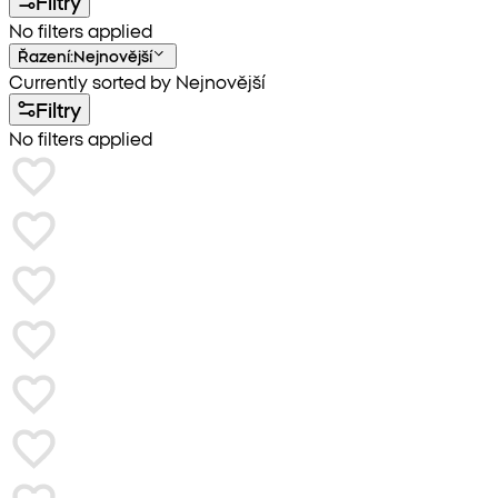
Filtry
No filters applied
Řazení
:
Nejnovější
Currently sorted by Nejnovější
Filtry
No filters applied