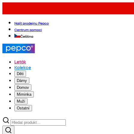
Najít prodejnu Pepco
Centrum pomoci
Čeština
Leták
Kolekce
Děti
Dámy
Domov
Miminka
Muži
Ostatní