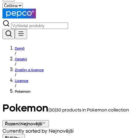
Domů
/
Ostatní
/
Značky a licence
/
Licence
/
Pokemon
Pokemon
(
30
)
30
products in
Pokemon
collection
Řazení
:
Nejnovější
Currently sorted by Nejnovější