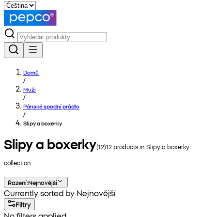
Domů
/
Muži
/
Pánské spodní prádlo
/
Slipy a boxerky
Slipy a boxerky
(
12
)
12
products in
Slipy a boxerky
collection
Řazení
:
Nejnovější
Currently sorted by Nejnovější
Filtry
No filters applied