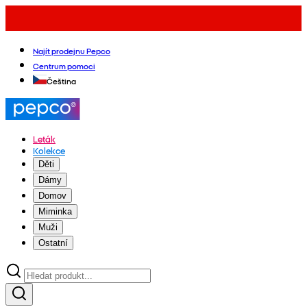
Najít prodejnu Pepco
Centrum pomoci
Čeština
Leták
Kolekce
Děti
Dámy
Domov
Miminka
Muži
Ostatní