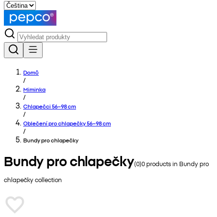
Domů
/
Miminka
/
Chlapečci 56–98 cm
/
Oblečení pro chlapečky 56–98 cm
/
Bundy pro chlapečky
Bundy pro chlapečky
(
0
)
0
products in
Bundy pro
chlapečky
collection