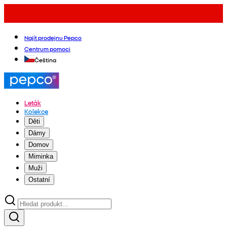
Najít prodejnu Pepco
Centrum pomoci
Čeština
Leták
Kolekce
Děti
Dámy
Domov
Miminka
Muži
Ostatní