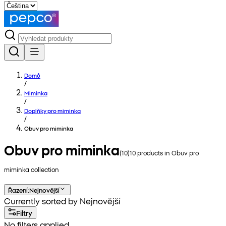
Domů
/
Miminka
/
Doplňky pro miminka
/
Obuv pro miminka
Obuv pro miminka
(
10
)
10
products in
Obuv pro
miminka
collection
Řazení
:
Nejnovější
Currently sorted by Nejnovější
Filtry
No filters applied