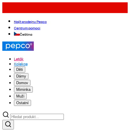
Najít prodejnu Pepco
Centrum pomoci
Čeština
Leták
Kolekce
Děti
Dámy
Domov
Miminka
Muži
Ostatní