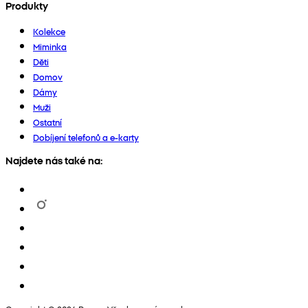
Produkty
Kolekce
Miminka
Děti
Domov
Dámy
Muži
Ostatní
Dobíjení telefonů a e-karty
Najdete nás také na: