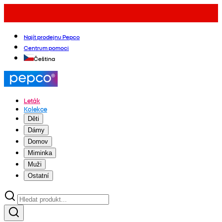
Najít prodejnu Pepco
Centrum pomoci
Čeština
Leták
Kolekce
Děti
Dámy
Domov
Miminka
Muži
Ostatní