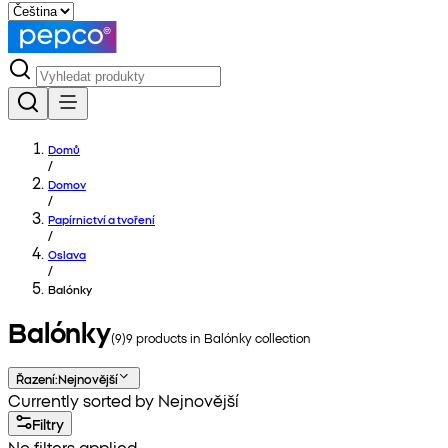
Domů
/
Domov
/
Papírnictví a tvoření
/
Oslava
/
Balónky
Balónky
(
9
)
9
products in
Balónky
collection
Řazení
:
Nejnovější
Currently sorted by Nejnovější
Filtry
No filters applied