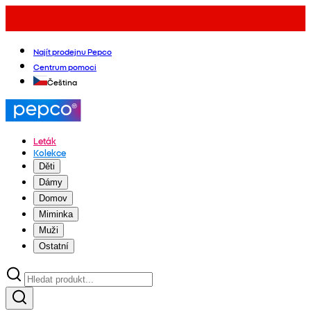
Najít prodejnu Pepco
Centrum pomoci
Čeština
Leták
Kolekce
Děti
Dámy
Domov
Miminka
Muži
Ostatní