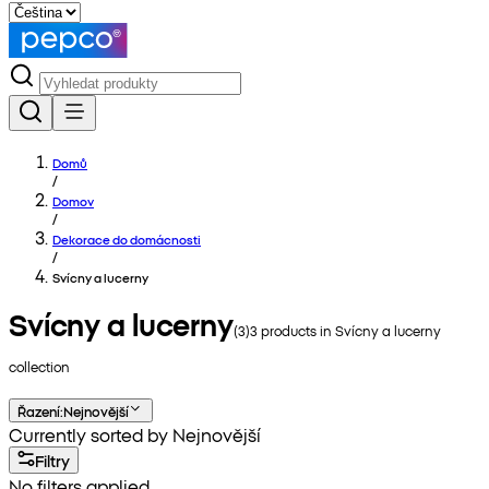
Domů
/
Domov
/
Dekorace do domácnosti
/
Svícny a lucerny
Svícny a lucerny
(
3
)
3
products in
Svícny a lucerny
collection
Řazení
:
Nejnovější
Currently sorted by Nejnovější
Filtry
No filters applied