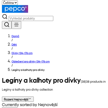
Domů
/
Děti
/
Dívky 134–176 cm
/
Oblečení pro dívky 134–176 cm
/
Legíny a kalhoty pro dívky
Legíny a kalhoty pro dívky
(
38
)
38
products in
Legíny a kalhoty pro dívky
collection
Řazení
:
Nejnovější
Currently sorted by Nejnovější