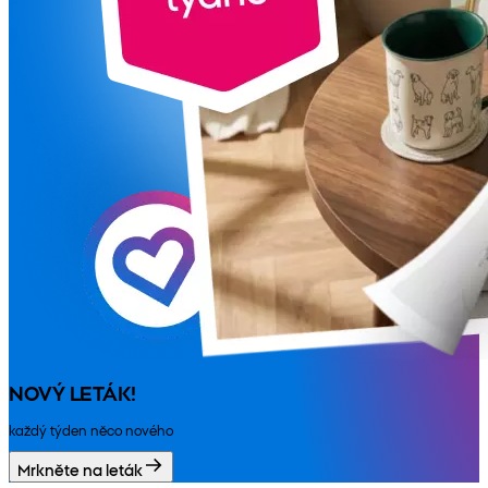
NOVÝ LETÁK!
každý týden něco nového
Mrkněte na leták