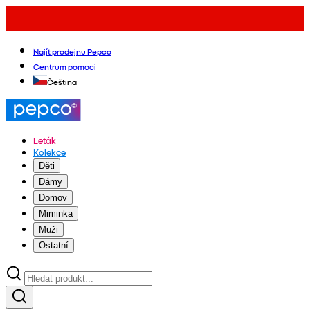
Najít prodejnu Pepco
Centrum pomoci
Čeština
Leták
Kolekce
Děti
Dámy
Domov
Miminka
Muži
Ostatní