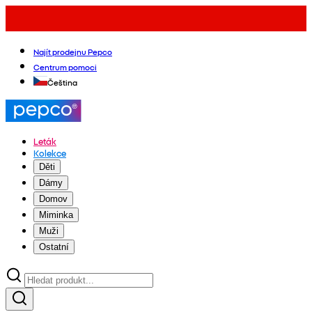
Najít prodejnu Pepco
Centrum pomoci
Čeština
Leták
Kolekce
Děti
Dámy
Domov
Miminka
Muži
Ostatní