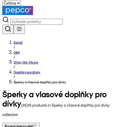
Domů
/
Děti
/
Dívky 134–176 cm
/
Doplňky pro dívky
/
Šperky a vlasové doplňky pro dívky
Šperky a vlasové doplňky pro
dívky
(
35
)
35
products in
Šperky a vlasové doplňky pro dívky
collection
Řazení
:
Nejnovější