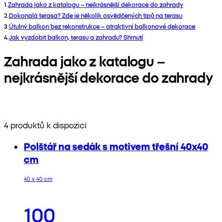
1
.
Zahrada jako z katalogu – nejkrásnější dekorace do zahrady
2
.
Dokonalá terasa? Zde je několik osvědčených tipů na terasu
3
.
Útulný balkon bez rekonstrukce – atraktivní balkonové dekorace
4
.
Jak vyzdobit balkon, terasu a zahradu? Shrnutí
Zahrada jako z katalogu –
nejkrásnější dekorace do zahrady
4 produktů k dispozici
Polštář na sedák s motivem třešní 40x40
cm
40 x 40 cm
100