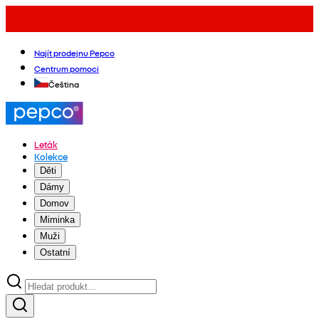
Najít prodejnu Pepco
Centrum pomoci
Čeština
Leták
Kolekce
Děti
Dámy
Domov
Miminka
Muži
Ostatní