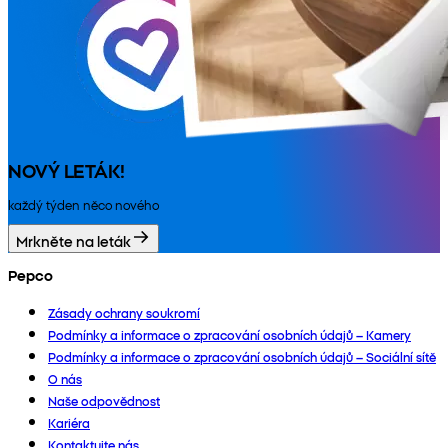
NOVÝ LETÁK!
každý týden něco nového
Mrkněte na leták
Pepco
Zásady ochrany soukromí
Podmínky a informace o zpracování osobních údajů – Kamery
Podmínky a informace o zpracování osobních údajů – Sociální sítě
O nás
Naše odpovědnost
Kariéra
Kontaktujte nás