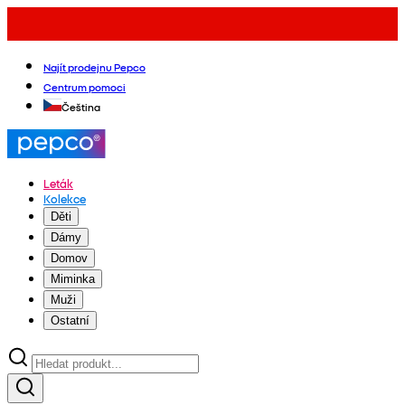
Najít prodejnu Pepco
Centrum pomoci
Čeština
Leták
Kolekce
Děti
Dámy
Domov
Miminka
Muži
Ostatní