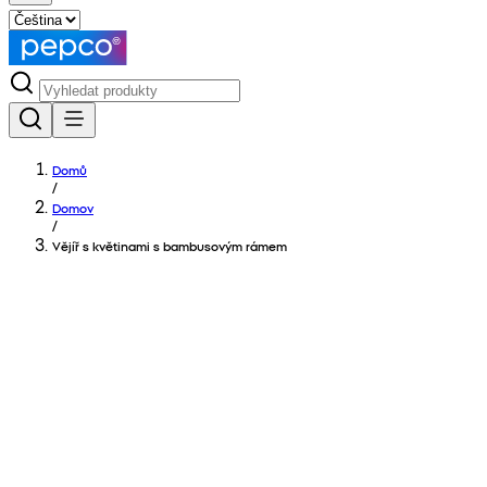
Domů
/
Domov
/
Vějíř s květinami s bambusovým rámem