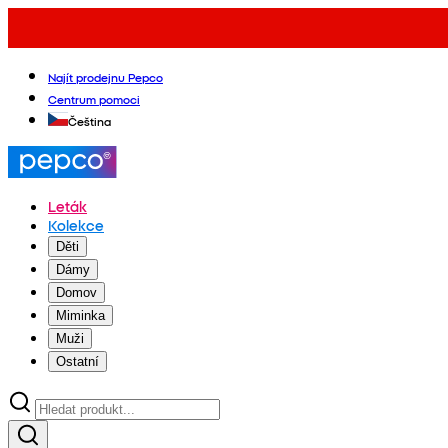
Najít prodejnu Pepco
Centrum pomoci
Čeština
Leták
Kolekce
Děti
Dámy
Domov
Miminka
Muži
Ostatní