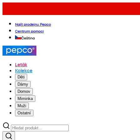
Najít prodejnu Pepco
Centrum pomoci
Čeština
Leták
Kolekce
Děti
Dámy
Domov
Miminka
Muži
Ostatní