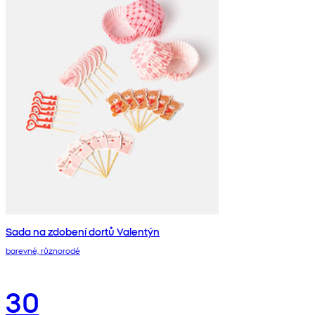
Sada na zdobení dortů Valentýn
barevné, různorodé
30