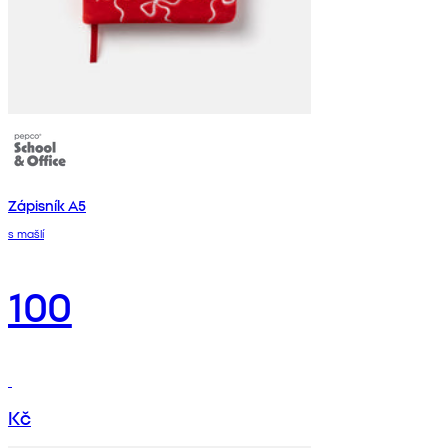
Zápisník A5
s mašlí
100
Kč