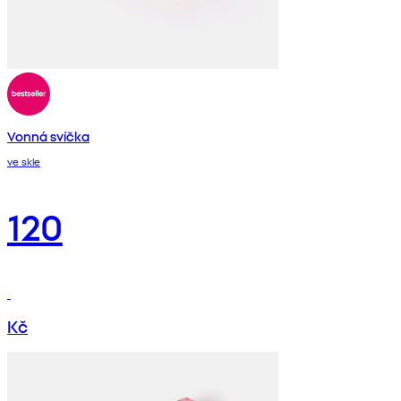
Vonná svíčka
ve skle
120
Kč