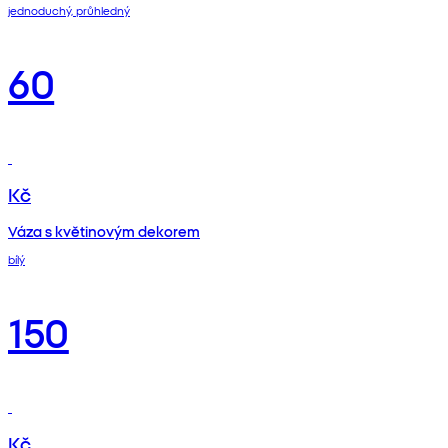
jednoduchý, průhledný
60
Kč
Váza s květinovým dekorem
bílý
150
Kč