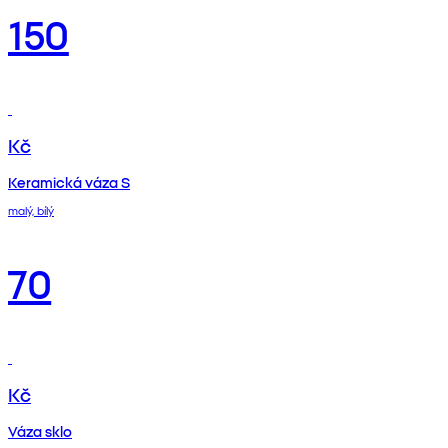
150
Kč
Keramická váza S
malý, bílý
70
Kč
Váza sklo