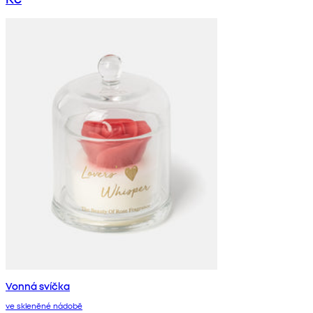
Vonná svíčka
ve skleněné nádobě