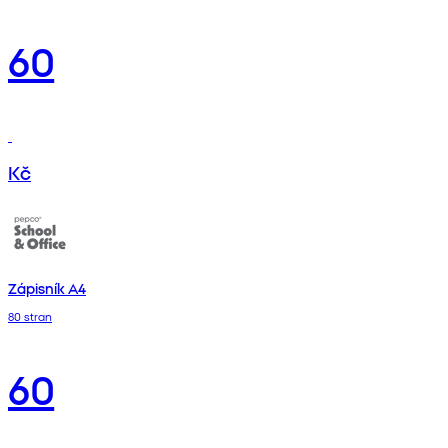
60
Kč
Zápisník A4
80 stran
60