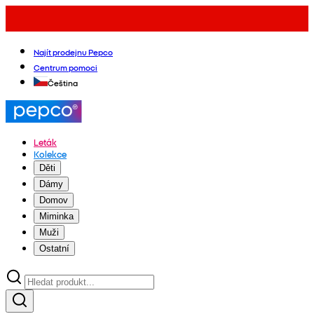
Najít prodejnu Pepco
Centrum pomoci
Čeština
Leták
Kolekce
Děti
Dámy
Domov
Miminka
Muži
Ostatní