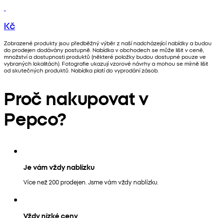
Kč
Zobrazené produkty jsou předběžný výběr z naší nadcházející nabídky a budou
do prodejen dodávány postupně. Nabídka v obchodech se může lišit v ceně,
množství a dostupnosti produktů (některé položky budou dostupné pouze ve
vybraných lokalitách). Fotografie ukazují vzorové návrhy a mohou se mírně lišit
od skutečných produktů. Nabídka platí do vyprodání zásob.
Proč nakupovat v
Pepco?
Je vám vždy nablízku
Více než 200 prodejen. Jsme vám vždy nablízku.
Vždy nízké ceny