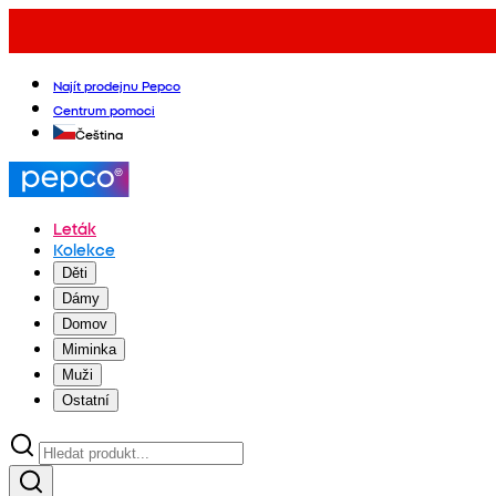
Najít prodejnu Pepco
Centrum pomoci
Čeština
Leták
Kolekce
Děti
Dámy
Domov
Miminka
Muži
Ostatní