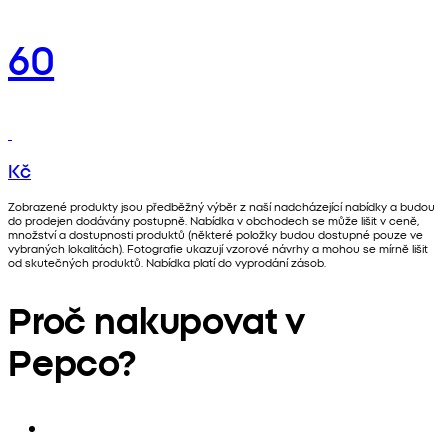
60
Kč
Zobrazené produkty jsou předběžný výběr z naší nadcházející nabídky a budou
do prodejen dodávány postupně. Nabídka v obchodech se může lišit v ceně,
množství a dostupnosti produktů (některé položky budou dostupné pouze ve
vybraných lokalitách). Fotografie ukazují vzorové návrhy a mohou se mírně lišit
od skutečných produktů. Nabídka platí do vyprodání zásob.
Proč nakupovat v
Pepco?