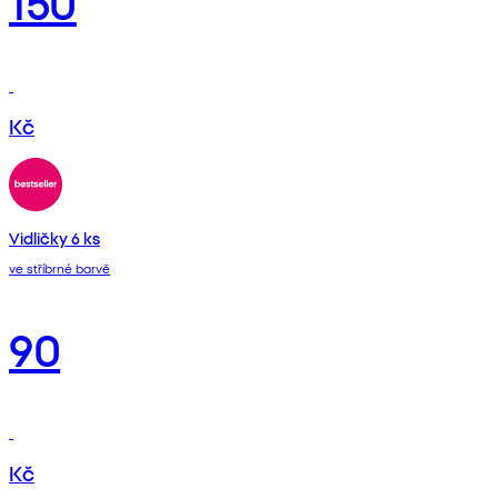
150
Kč
Vidličky 6 ks
ve stříbrné barvě
90
Kč