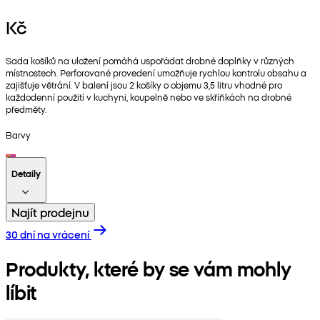
Kč
Sada košíků na uložení pomáhá uspořádat drobné doplňky v různých
místnostech. Perforované provedení umožňuje rychlou kontrolu obsahu a
zajišťuje větrání. V balení jsou 2 košíky o objemu 3,5 litru vhodné pro
každodenní použití v kuchyni, koupelně nebo ve skříňkách na drobné
předměty.
Barvy
Detaily
Najít prodejnu
30 dní na vrácení
Produkty, které by se vám mohly
líbit