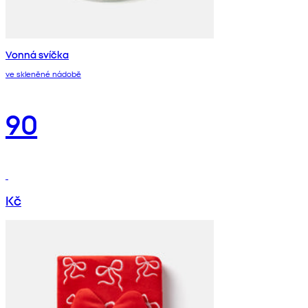
Vonná svíčka
ve skleněné nádobě
90
Kč