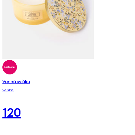
Vonná svíčka
ve skle
120