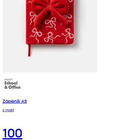
Zápisník A5
s mašlí
100