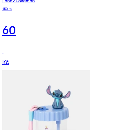
Láhev Pokémon
450 ml
60
Kč