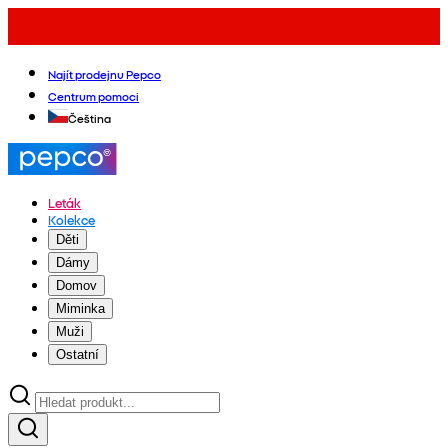
Najít prodejnu Pepco
Centrum pomoci
Čeština
Leták
Kolekce
Děti
Dámy
Domov
Miminka
Muži
Ostatní