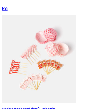
Kč
Sada na zdobení dortů Valentýn