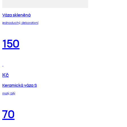
Váza skleněná
jednoduchý, dekorativní
150
Kč
Keramická váza S
malý, bílý
70