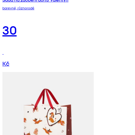
barevné, různorodé
30
Kč