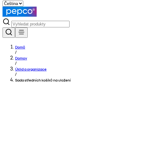
Domů
/
Domov
/
Úklid a organizace
/
Sada středních košíků na uložení