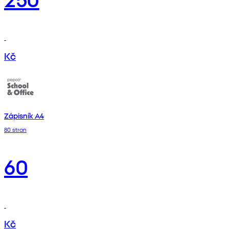
Kč
Zápisník A4
80 stran
60
Kč