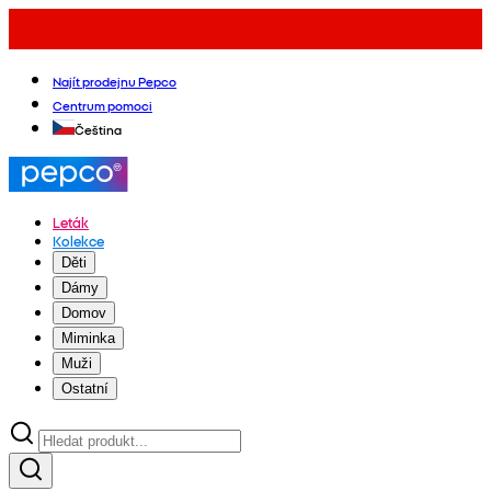
Najít prodejnu Pepco
Centrum pomoci
Čeština
Leták
Kolekce
Děti
Dámy
Domov
Miminka
Muži
Ostatní