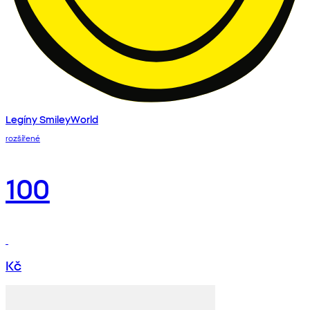
Legíny SmileyWorld
rozšířené
100
Kč