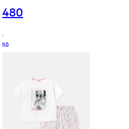
480
Kč