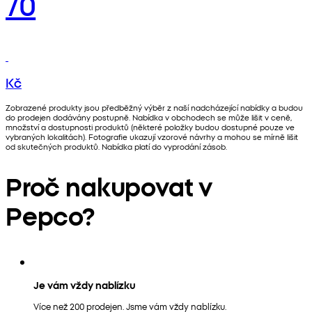
70
Kč
Zobrazené produkty jsou předběžný výběr z naší nadcházející nabídky a budou
do prodejen dodávány postupně. Nabídka v obchodech se může lišit v ceně,
množství a dostupnosti produktů (některé položky budou dostupné pouze ve
vybraných lokalitách). Fotografie ukazují vzorové návrhy a mohou se mírně lišit
od skutečných produktů. Nabídka platí do vyprodání zásob.
Proč nakupovat v
Pepco?
Je vám vždy nablízku
Více než 200 prodejen. Jsme vám vždy nablízku.