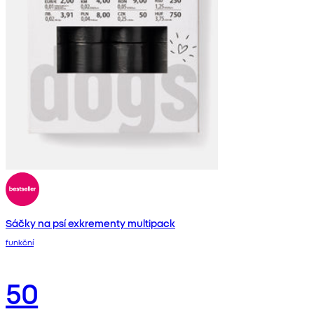
Sáčky na psí exkrementy multipack
funkční
50