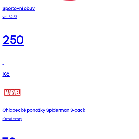
Sportovní obuv
vel. 32-37
250
Kč
Chlapecké ponožky Spiderman 3-pack
různé vzory