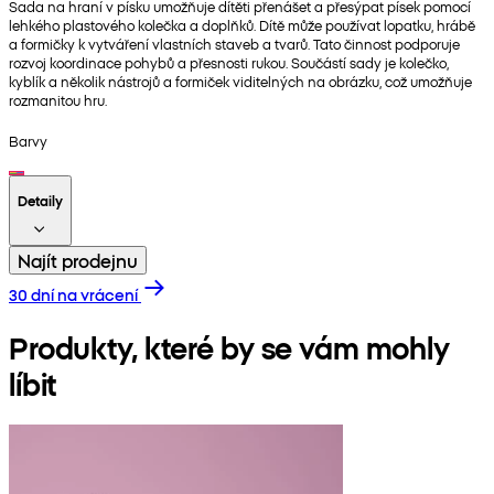
Sada na hraní v písku umožňuje dítěti přenášet a přesýpat písek pomocí
lehkého plastového kolečka a doplňků. Dítě může používat lopatku, hrábě
a formičky k vytváření vlastních staveb a tvarů. Tato činnost podporuje
rozvoj koordinace pohybů a přesnosti rukou. Součástí sady je kolečko,
kyblík a několik nástrojů a formiček viditelných na obrázku, což umožňuje
rozmanitou hru.
Barvy
Detaily
Najít prodejnu
30 dní na vrácení
Produkty, které by se vám mohly
líbit