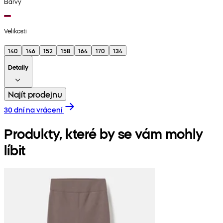
Barvy
Velikosti
140
146
152
158
164
170
134
Detaily
Najít prodejnu
30 dní na vrácení
Produkty, které by se vám mohly
líbit