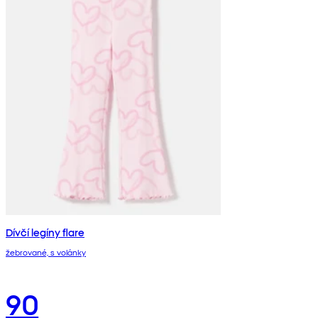
Dívčí legíny flare
žebrované, s volánky
90