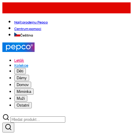
Najít prodejnu Pepco
Centrum pomoci
Čeština
Leták
Kolekce
Děti
Dámy
Domov
Miminka
Muži
Ostatní