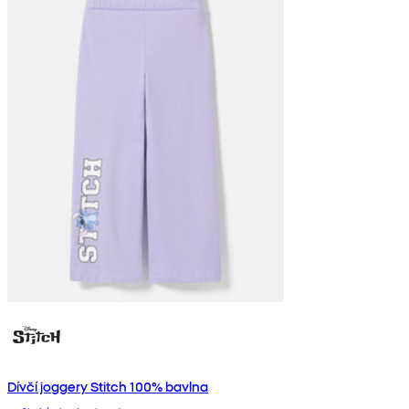
Dívčí joggery Stitch 100% bavlna