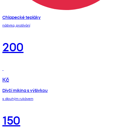
Chlapecké tepláky
nášivka, prošívání
200
Kč
Dívčí mikina s výšivkou
s dlouhým rukávem
150