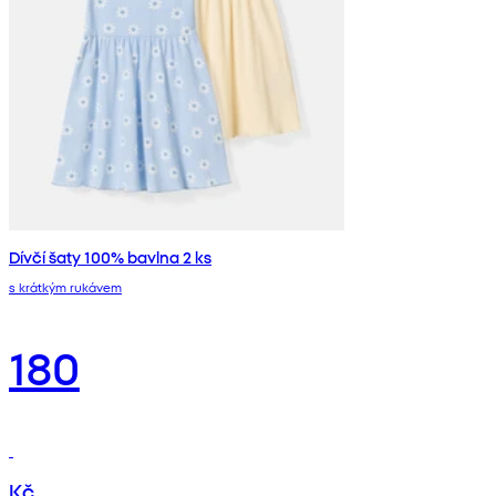
Dívčí šaty 100% bavlna 2 ks
s krátkým rukávem
180
Kč