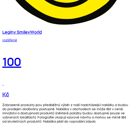
Legíny SmileyWorld
rozšířené
100
Kč
Zobrazené produkty jsou předběžný výběr z naší nadcházející nabídky a budou
do prodejen dodávány postupně. Nabídka v obchodech se může lišit v ceně,
množství a dostupnosti produktů (některé položky budou dostupné pouze ve
vybraných lokalitách). Fotografie ukazují vzorové návrhy a mohou se mírně lišit
od skutečných produktů. Nabídka platí do vyprodání zásob.