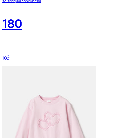
se širokými nohavicemi
180
Kč