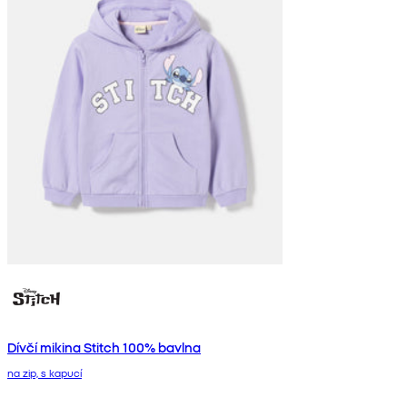
Dívčí mikina Stitch 100% bavlna
na zip, s kapucí