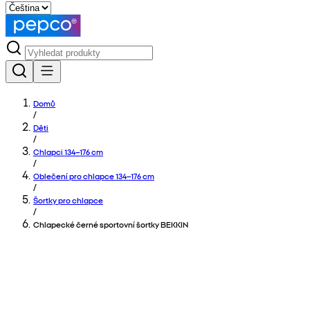
Domů
/
Děti
/
Chlapci 134–176 cm
/
Oblečení pro chlapce 134–176 cm
/
Šortky pro chlapce
/
Chlapecké černé sportovní šortky BEKKIN