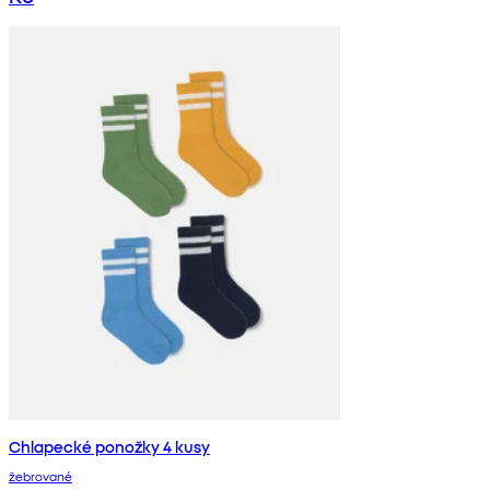
Chlapecké ponožky 4 kusy
žebrované