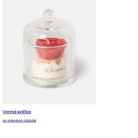
Vonná svíčka
ve skleněné nádobě