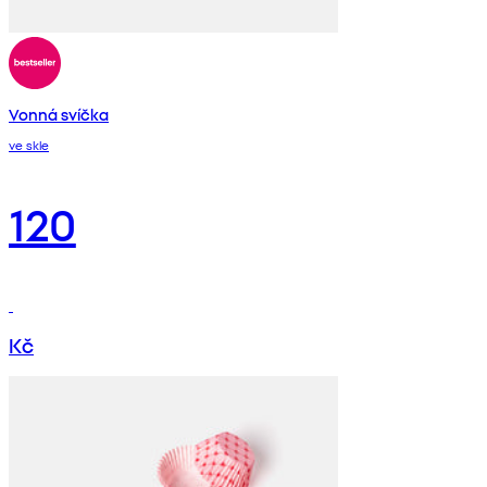
Vonná svíčka
ve skle
120
Kč