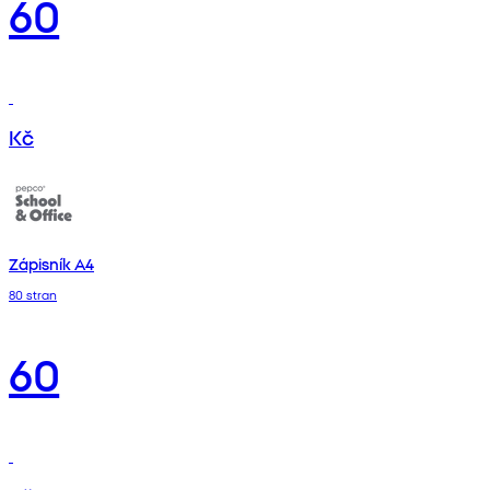
60
Kč
Zápisník A4
80 stran
60