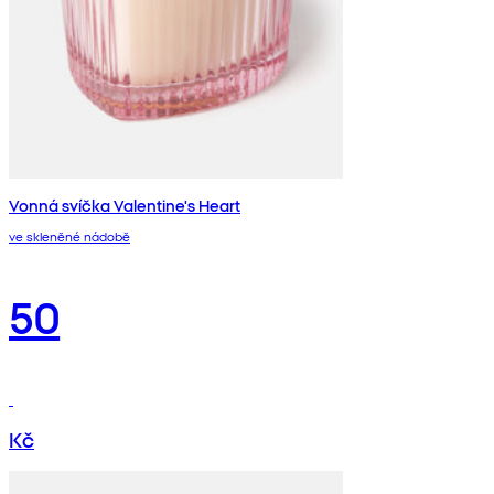
Vonná svíčka Valentine's Heart
ve skleněné nádobě
50
Kč