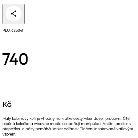
PLU: 635341
740
Kč
Malý kabinový kufr je vhodný na krátké cesty, víkendové i pracovní. Čtyři
otočná kolečka a výsuvné madlo usnadňují manipulaci. Vnitřní prostor s
přepážkou a pásy pomáhá udržet pořádek. Tlačení inspirované vaflovým
vzorem.