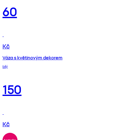
60
Kč
Váza s květinovým dekorem
bílý
150
Kč