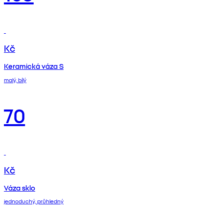
Kč
Keramická váza S
malý, bílý
70
Kč
Váza sklo
jednoduchý, průhledný