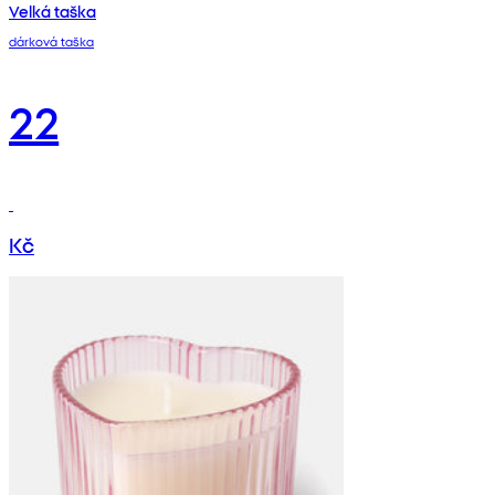
Velká taška
dárková taška
22
Kč