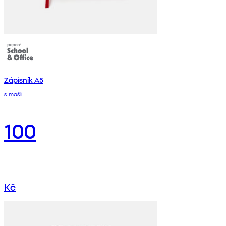
Zápisník A5
s mašlí
100
Kč