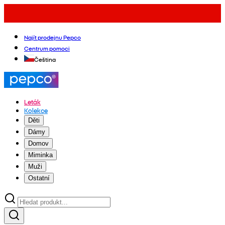
Najít prodejnu Pepco
Centrum pomoci
Čeština
Leták
Kolekce
Děti
Dámy
Domov
Miminka
Muži
Ostatní