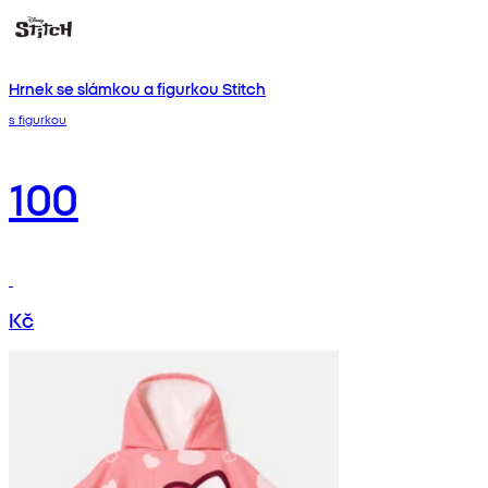
Hrnek se slámkou a figurkou Stitch
s figurkou
100
Kč