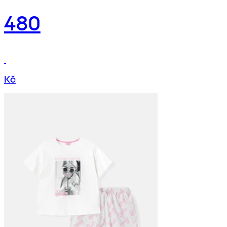
480
Kč