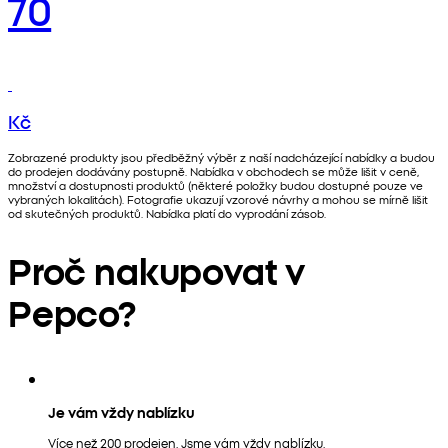
70
Kč
Zobrazené produkty jsou předběžný výběr z naší nadcházející nabídky a budou
do prodejen dodávány postupně. Nabídka v obchodech se může lišit v ceně,
množství a dostupnosti produktů (některé položky budou dostupné pouze ve
vybraných lokalitách). Fotografie ukazují vzorové návrhy a mohou se mírně lišit
od skutečných produktů. Nabídka platí do vyprodání zásob.
Proč nakupovat v
Pepco?
Je vám vždy nablízku
Více než 200 prodejen. Jsme vám vždy nablízku.