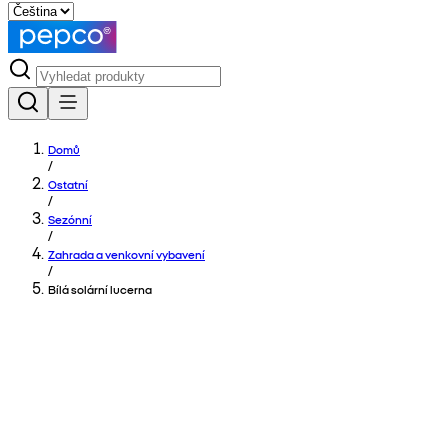
Domů
/
Ostatní
/
Sezónní
/
Zahrada a venkovní vybavení
/
Bílá solární lucerna