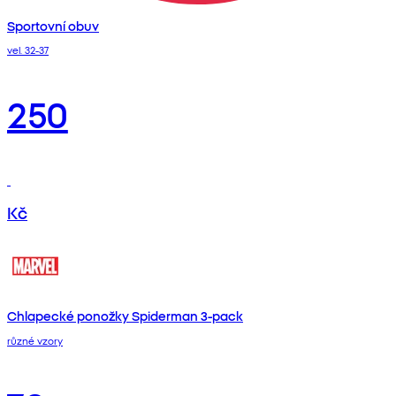
Sportovní obuv
vel. 32-37
250
Kč
Chlapecké ponožky Spiderman 3-pack
různé vzory