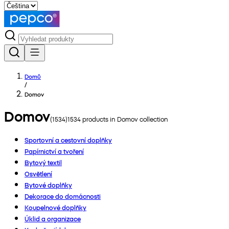
Domů
/
Domov
Domov
(
1534
)
1534
products in
Domov
collection
Sportovní a cestovní doplňky
Papírnictví a tvoření
Bytový textil
Osvětlení
Bytové doplňky
Dekorace do domácnosti
Koupelnové doplňky
Úklid a organizace