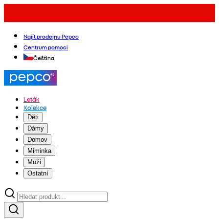
Najít prodejnu Pepco
Centrum pomoci
Čeština
Leták
Kolekce
Děti
Dámy
Domov
Miminka
Muži
Ostatní