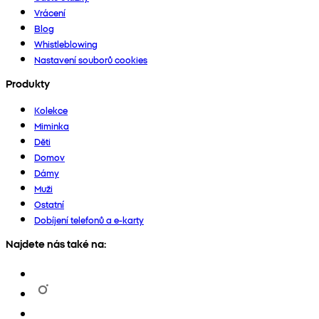
Vrácení
Blog
Whistleblowing
Nastavení souborů cookies
Produkty
Kolekce
Miminka
Děti
Domov
Dámy
Muži
Ostatní
Dobíjení telefonů a e-karty
Najdete nás také na: